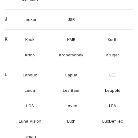
J
Jocker
JSB
K
Keck
KMR
Korth
Krico
Kropatschek
Kruger
L
Lahoux
Lapua
LEE
Leica
Les Baer
Leupold
LOS
Lovex
LPA
Luna Vision
Luth
LuxDefTec
Lyman