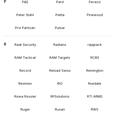
P
P&E
Pard
Perazzi
Peter Stahl
Pietta
Pinewood
Prvi Partizan
Pulsar
R
Raat Security
Radians
rajapack
RAM Tactical
RAM Targets
RCBS
Record
Reload Swiss
Remington
Reximex
RIO
Roedale
Rowa Rossler
RPSolutions
RTI ARMS
Ruger
Rusan
RWS