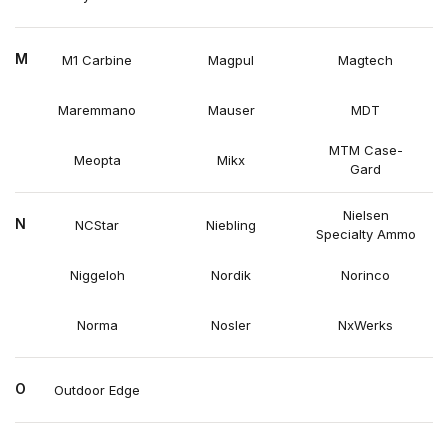
M
M1 Carbine
Magpul
Magtech
Maremmano
Mauser
MDT
MTM Case-
Meopta
Mikx
Gard
Nielsen
N
NCStar
Niebling
Specialty Ammo
Niggeloh
Nordik
Norinco
Norma
Nosler
NxWerks
O
Outdoor Edge