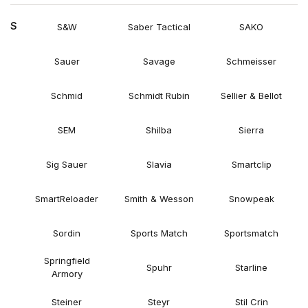
S
S&W
Saber Tactical
SAKO
Sauer
Savage
Schmeisser
Schmid
Schmidt Rubin
Sellier & Bellot
SEM
Shilba
Sierra
Sig Sauer
Slavia
Smartclip
SmartReloader
Smith & Wesson
Snowpeak
Sordin
Sports Match
Sportsmatch
Springfield
Spuhr
Starline
Armory
Steiner
Steyr
Stil Crin