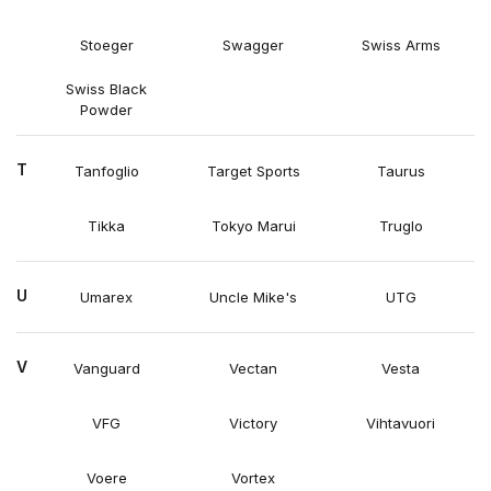
Stoeger
Swagger
Swiss Arms
Swiss Black
Powder
T
Tanfoglio
Target Sports
Taurus
Tikka
Tokyo Marui
Truglo
U
Umarex
Uncle Mike's
UTG
V
Vanguard
Vectan
Vesta
VFG
Victory
Vihtavuori
Voere
Vortex