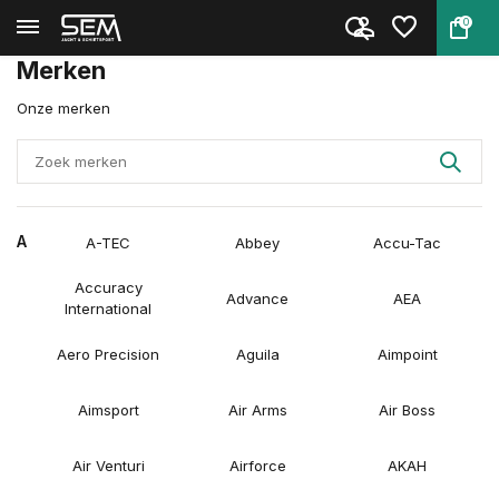
0
Terug
Home
Merken
Merken
Onze merken
A
A-TEC
Abbey
Accu-Tac
Accuracy
Advance
AEA
International
Aero Precision
Aguila
Aimpoint
Aimsport
Air Arms
Air Boss
Air Venturi
Airforce
AKAH