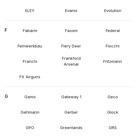
ELEY
Evanix
Evolution
F
Fabarm
Faxom
Federal
Feinwerkbau
Fiery Deer
Fiocchi
Frankford
Franchi
Fritzmann
Arsenal
FX Airguns
G
Gamo
Gateway 1
Geco
Gehmann
Gerber
Glock
GPO
Greenlands
GRS