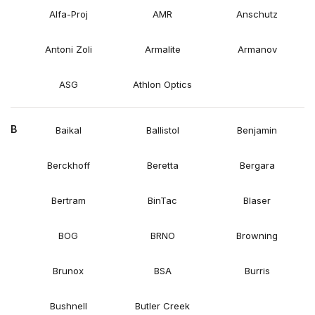
Alfa-Proj
AMR
Anschutz
Antoni Zoli
Armalite
Armanov
ASG
Athlon Optics
B
Baikal
Ballistol
Benjamin
Berckhoff
Beretta
Bergara
Bertram
BinTac
Blaser
BOG
BRNO
Browning
Brunox
BSA
Burris
Bushnell
Butler Creek