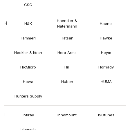
GSG
Haendler &
H
H&K
Haenel
Natermann
Hammerli
Hatsan
Hawke
Heckler & Koch
Hera Arms
Heym
HikMicro
Hill
Hornady
Howa
Huben
HUMA
Hunters Supply
I
Infiray
Innomount
ISOtunes
Izhmash