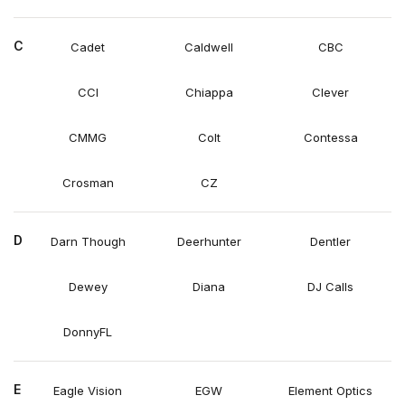
C
Cadet
Caldwell
CBC
CCI
Chiappa
Clever
CMMG
Colt
Contessa
Crosman
CZ
D
Darn Though
Deerhunter
Dentler
Dewey
Diana
DJ Calls
DonnyFL
E
Eagle Vision
EGW
Element Optics