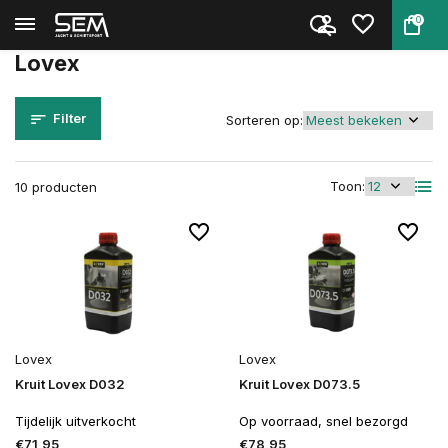
0
Terug
Home
Merken
Lovex
Lovex
Filter
Sorteren op:
Toon:
10 producten
Lovex
Lovex
Kruit Lovex D032
Kruit Lovex D073.5
Tijdelijk uitverkocht
Op voorraad, snel bezorgd
€71,95
€78,95