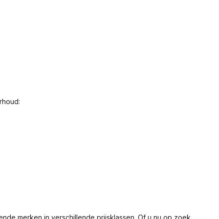
rhoud:
nde merken in verschillende prijsklassen. Of u nu op zoek