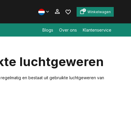
0
Winkelwagen
Blogs
Over ons
Klantenservice
Account aanmaken
kte luchtgeweren
Account aanmaken
regelmatig en bestaat uit gebruikte luchtgeweren van