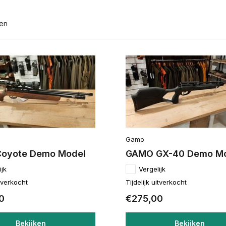
ten
Gamo
oyote Demo Model
GAMO GX-40 Demo M
ijk
Vergelijk
itverkocht
Tijdelijk uitverkocht
0
€275,00
Bekijken
Bekijken