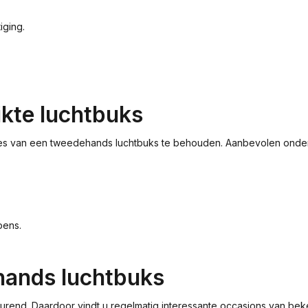
iging.
kte luchtbuks
ties van een tweedehands luchtbuks te behouden. Aanbevolen onde
pens.
hands luchtbuks
rend. Daardoor vindt u regelmatig interessante occasions van beke