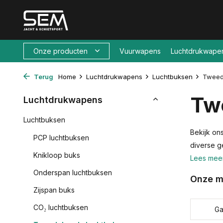
Onze producten
Vuurwapens
Luchtdrukwape
Terug
Home
Luchtdrukwapens
Luchtbuksen
Tweed
Tw
Luchtdrukwapens
Luchtbuksen
Bekijk on
PCP luchtbuksen
diverse 
Knikloop buks
Lees mee
Onderspan luchtbuksen
Onze m
Zijspan buks
CO₂ luchtbuksen
G