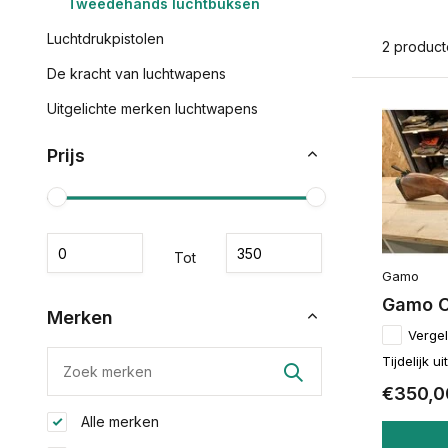
Tweedehands luchtbuksen
Luchtdrukpistolen
2 produc
De kracht van luchtwapens
Uitgelichte merken luchtwapens
Prijs
Tot
Gamo
Gamo C
Merken
Vergel
Tijdelijk u
€350,0
Alle merken