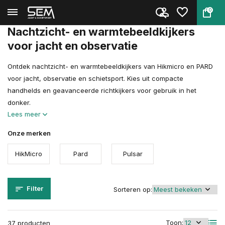
0
Terug
Home
Optiek
Nachtzicht- en warmtebeeldkijk...
Nachtzicht- en warmtebeeldkijkers
voor jacht en observatie
Ontdek nachtzicht- en warmtebeeldkijkers van Hikmicro en PARD
voor jacht, observatie en schietsport. Kies uit compacte
handhelds en geavanceerde richtkijkers voor gebruik in het
donker.
Lees meer
Onze merken
HikMicro
Pard
Pulsar
Filter
Sorteren op:
Toon:
37 producten