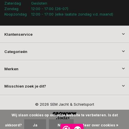
Zaterdag
Gesloten
Zondag
12:00 - 17:00 (26-07)
Koopzondag
12:00 - 17:00 (elke laatste zondag v.d. maand)
Klantenservice
Categorieën
Merken
Misschien zoek je dit?
© 2026 SEM Jacht & Schietsport
Wij slaan cookies op om onze website te verbeteren. Is dat
akkoord?
Ja
Nee
Meer over cookies »