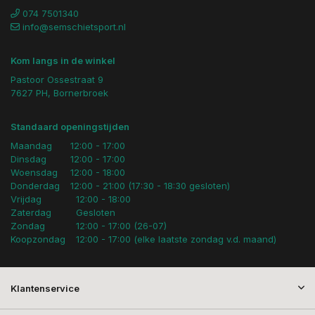
074 7501340
info@semschietsport.nl
Kom langs in de winkel
Pastoor Ossestraat 9
7627 PH, Bornerbroek
Standaard openingstijden
Maandag
12:00 - 17:00
Dinsdag
12:00 - 17:00
Woensdag
12:00 - 18:00
Donderdag
12:00 - 21:00 (17:30 - 18:30 gesloten)
Vrijdag
12:00 - 18:00
Zaterdag
Gesloten
Zondag
12:00 - 17:00 (26-07)
Koopzondag
12:00 - 17:00 (elke laatste zondag v.d. maand)
Klantenservice