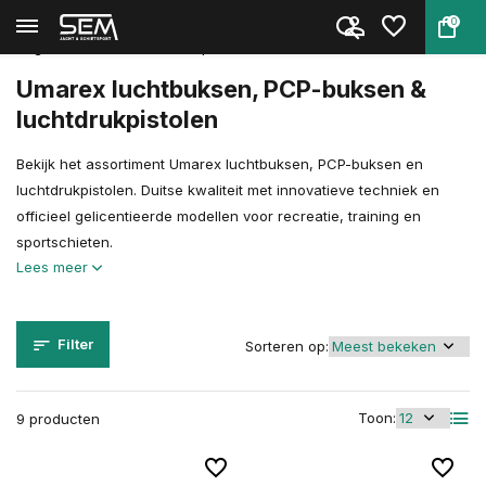
0
Terug
Home
Luchtdrukwapens
Uitgelichte merken luchtwapens
Umarex
Umarex luchtbuksen, PCP-buksen &
luchtdrukpistolen
Bekijk het assortiment Umarex luchtbuksen, PCP-buksen en
luchtdrukpistolen. Duitse kwaliteit met innovatieve techniek en
officieel gelicentieerde modellen voor recreatie, training en
sportschieten.
Lees meer
Filter
Sorteren op:
Toon:
9 producten