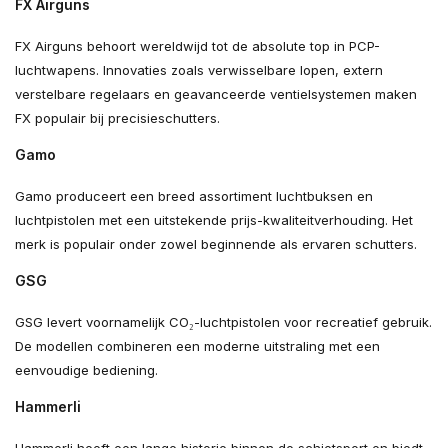
FX Airguns
FX Airguns behoort wereldwijd tot de absolute top in PCP-
luchtwapens. Innovaties zoals verwisselbare lopen, extern
verstelbare regelaars en geavanceerde ventielsystemen maken
FX populair bij precisieschutters.
Gamo
Gamo produceert een breed assortiment luchtbuksen en
luchtpistolen met een uitstekende prijs-kwaliteitverhouding. Het
merk is populair onder zowel beginnende als ervaren schutters.
GSG
GSG levert voornamelijk CO₂-luchtpistolen voor recreatief gebruik.
De modellen combineren een moderne uitstraling met een
eenvoudige bediening.
Hammerli
Hammerli heeft een lange historie binnen de schietsport en biedt