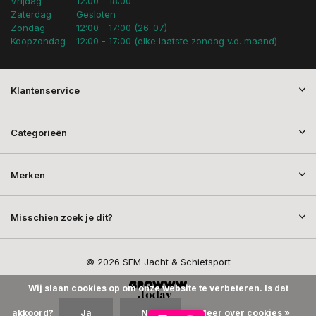
Vrijdag
12:00 - 18:00
Zaterdag
Gesloten
Zondag
12:00 - 17:00 (26-07)
Koopzondag
12:00 - 17:00 (elke laatste zondag v.d. maand)
Klantenservice
Categorieën
Merken
Misschien zoek je dit?
© 2026 SEM Jacht & Schietsport
Wij slaan cookies op om onze website te verbeteren. Is dat
akkoord?
Ja
Nee
Meer over cookies »