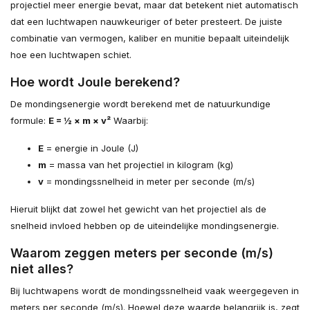
projectiel meer energie bevat, maar dat betekent niet automatisch
dat een luchtwapen nauwkeuriger of beter presteert. De juiste
combinatie van vermogen, kaliber en munitie bepaalt uiteindelijk
hoe een luchtwapen schiet.
Hoe wordt Joule berekend?
De mondingsenergie wordt berekend met de natuurkundige
formule:
E = ½ × m × v²
Waarbij:
E
= energie in Joule (J)
m
= massa van het projectiel in kilogram (kg)
v
= mondingssnelheid in meter per seconde (m/s)
Hieruit blijkt dat zowel het gewicht van het projectiel als de
snelheid invloed hebben op de uiteindelijke mondingsenergie.
Waarom zeggen meters per seconde (m/s)
niet alles?
Bij luchtwapens wordt de mondingssnelheid vaak weergegeven in
meters per seconde (m/s). Hoewel deze waarde belangrijk is, zegt