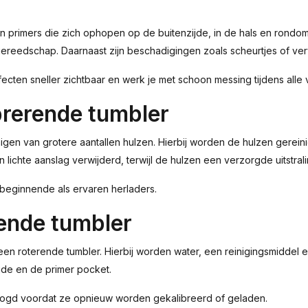
en primers die zich ophopen op de buitenzijde, in de hals en rondo
en gereedschap. Daarnaast zijn beschadigingen zoals scheurtjes of ve
ecten sneller zichtbaar en werk je met schoon messing tijdens alle
brerende tumbler
nigen van grotere aantallen hulzen. Hierbij worden de hulzen gerei
lichte aanslag verwijderd, terwijl de hulzen een verzorgde uitstrali
 beginnende als ervaren herladers.
rende tumbler
en roterende tumbler. Hierbij worden water, een reinigingsmiddel en
ijde en de primer pocket.
oogd voordat ze opnieuw worden gekalibreerd of geladen.