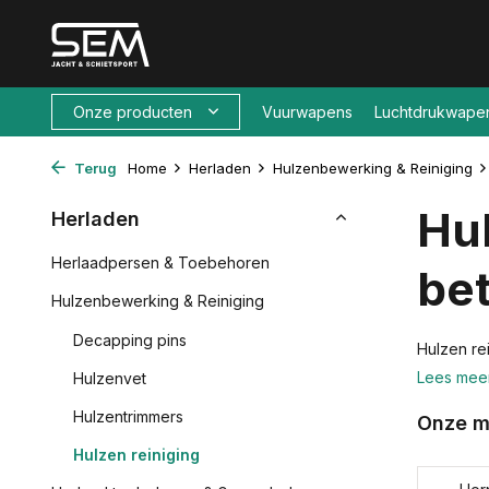
Onze producten
Vuurwapens
Luchtdrukwape
Terug
Home
Herladen
Hulzenbewerking & Reiniging
Hul
Herladen
Herlaadpersen & Toebehoren
be
Hulzenbewerking & Reiniging
Decapping pins
Hulzen re
Lees mee
Hulzenvet
Hulzentrimmers
Onze m
Hulzen reiniging