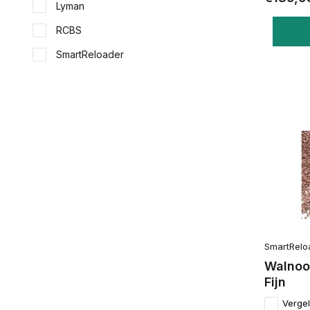
Lyman
RCBS
SmartReloader
SmartRelo
Walnoot
Fijn
Vergel