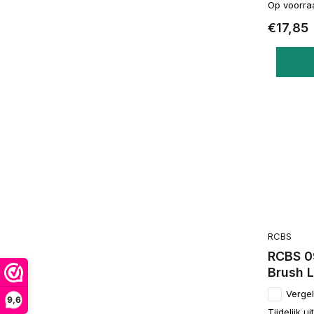
Op voorra
€17,85
RCBS
RCBS 0
Brush 
Vergel
9,6
Tijdelijk u