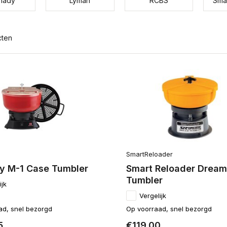
nady
Lyman
RCBS
Sma
cten
SmartReloader
y M-1 Case Tumbler
Smart Reloader Dream
Tumbler
ijk
Vergelijk
ad, snel bezorgd
Op voorraad, snel bezorgd
5
€119,00