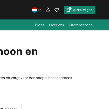
0
Winkelwagen
Blogs
Over ons
Klantenservice
Account aanmaken
choon en
Account aanmaken
ulzen en zorgt voor een soepel herlaadproces.