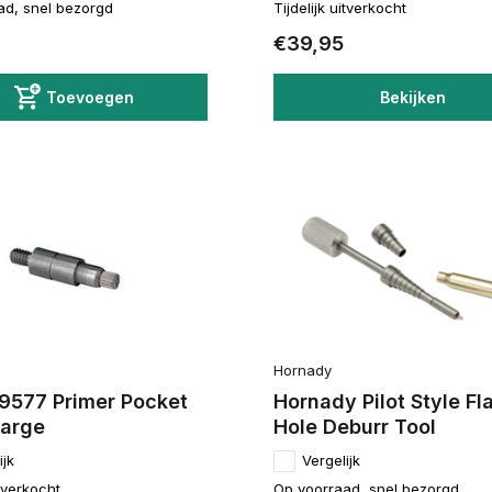
ad, snel bezorgd
Tijdelijk uitverkocht
€39,95
Toevoegen
Bekijken
Hornady
9577 Primer Pocket
Hornady Pilot Style Fl
Large
Hole Deburr Tool
ijk
Vergelijk
itverkocht
Op voorraad, snel bezorgd