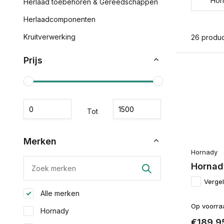
Hor
Herlaad toebehoren & Gereedschappen
Herlaadcomponenten
Kruitverwerking
26 produ
Prijs
Tot
Merken
Hornady
Hornad
Vergel
Alle merken
Op voorra
Hornady
€189,9