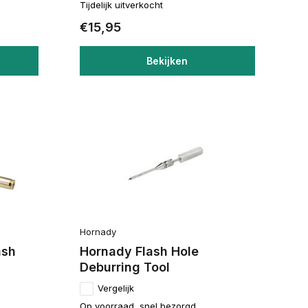
Tijdelijk uitverkocht
€15,95
Bekijken
Hornady
ash
Hornady Flash Hole
Deburring Tool
Vergelijk
Op voorraad, snel bezorgd