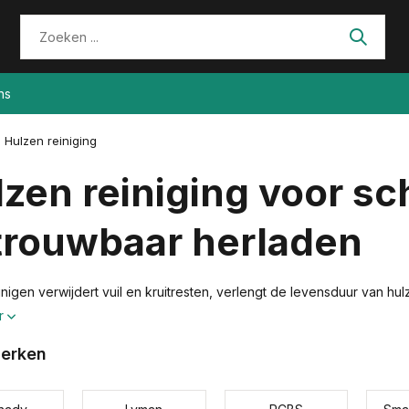
ns
Hulzen reiniging
zen reiniging voor s
trouwbaar herladen
inigen verwijdert vuil en kruitresten, verlengt de levensduur van h
r
erken