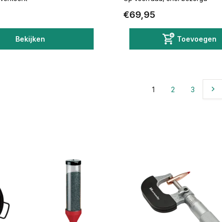
€69,95
Bekijken
Toevoegen
1
2
3