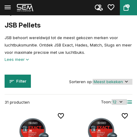
0
Terug
Home
Munitie
Luchtdrukwapen munitie
Uitgelichte merken
JSB
JSB Pellets
JSB behoort wereldwijd tot de meest gekozen merken voor
luchtbuksmunitie. Ontdek JSB Exact, Hades, Match, Slugs en meer
voor maximale precisie met uw luchtbuks.
Lees meer
Filter
Sorteren op:
Toon:
31 producten