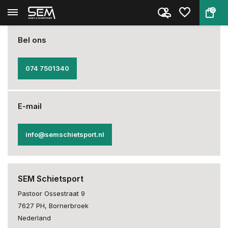
0
Terug
Home
Wapen in bewaring
Bel ons
074 7501340
E-mail
info@semschietsport.nl
SEM Schietsport
Pastoor Ossestraat 9
7627 PH, Bornerbroek
Nederland