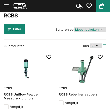
0
Terug
Home
Merken
RCBS
RCBS
Filter
Sorteren op:
Toon:
99 producten
RCBS
RCBS
RCBS Uniflow Powder
RCBS Rebel herlaadpers
Measure kruitmolen
Vergelijk
Vergelijk