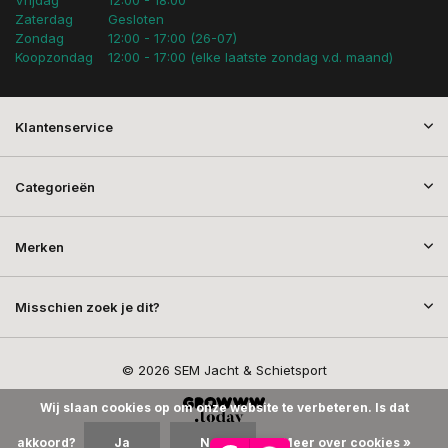
Zaterdag
Gesloten
Zondag
12:00 - 17:00 (26-07)
Koopzondag
12:00 - 17:00 (elke laatste zondag v.d. maand)
Klantenservice
Categorieën
Merken
Misschien zoek je dit?
© 2026 SEM Jacht & Schietsport
Wij slaan cookies op om onze website te verbeteren. Is dat
akkoord?
Ja
Nee
Meer over cookies »