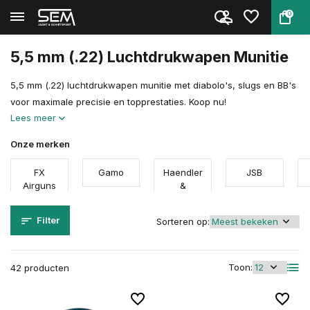
0
Terug
Home
Munitie
Luchtdrukwapen munitie
Kaliber
5.5 mm / .22
5,5 mm (.22) Luchtdrukwapen Munitie
5,5 mm (.22) luchtdrukwapen munitie met diabolo's, slugs en BB's
voor maximale precisie en topprestaties. Koop nu!
Lees meer
Onze merken
FX
Gamo
Haendler
JSB
Airguns
&
Natermann
Filter
Sorteren op:
Toon:
42 producten