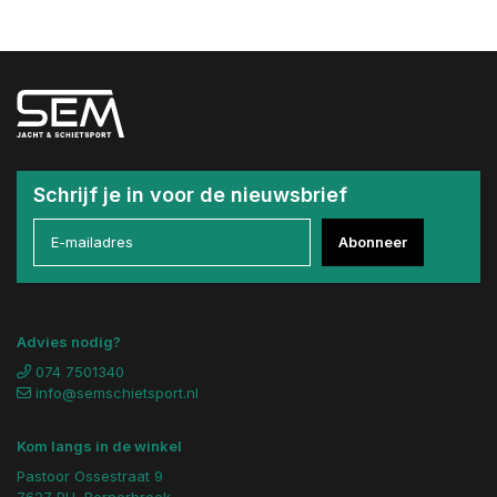
Schrijf je in voor de nieuwsbrief
Abonneer
Advies nodig?
074 7501340
info@semschietsport.nl
Kom langs in de winkel
Pastoor Ossestraat 9
7627 PH, Bornerbroek