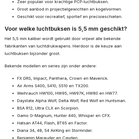
Zeer populair voor krachtige PCP-luchtbuksen.
Groot aanbod in projectielgewichten en kogelvormen.
Geschikt voor recreatief, sportief en precisieschieten.
Voor welke luchtbuksen is 5,5 mm geschikt?
Het 5,5 mm kaliber wordt gebruikt door vrijwel alle bekende
fabrikanten van luchtdrukwapens. Hierdoor is de keuze aan
luchtbuksen bijzonder groot.
Bekende modellen en series zijn onder andere:
FX DRS, Impact, Panthera, Crown en Maverick.
Air Arms S400, S410, S510 en TX200.
Weihrauch HW100, HW95, HW97K, HW80 en HW77.
Daystate Alpha Wolf, Delta Wolf, Red Wolf en Huntsman.
BSA R12, Ultra CLX en Scorpion.
Gamo G-Magnum, Hunter 440, Whisper en CFX.
Hatsan AT44, Flash, BT65 en Factor.
Diana 34, 48, 54 AirKing en Stormrider.
Benjamin Marauder en Cayden.