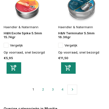
Haendler & Natermann
Haendler & Natermann
H&N Excite Spike 5.5mm
H&N Terminator 5.5mm
15.74gr
16.36gr
Vergelijk
Vergelijk
Op voorraad, snel bezorgd
Op voorraad, snel bezorgd
€5,95
€11,50
1
2
3
4
Overige categorieën in Munitie