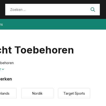
ns
cht Toebehoren
ebehoren
r
erken
nlands
Nordik
Target Sports