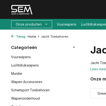
Onze producten
Vuurwapens
Luchtdrukwape
Terug
Home
Jacht Toebehoren
Ja
Categorieën
Vuurwapens
Jacht To
Luchtdrukwapens
Lees mee
Munitie
Onze m
Wapen Accessoires
Schietsport Toebehoren
Gree
Wapenonderhoud