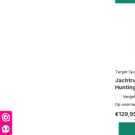
Target Spo
Jachtr
Huntin
Vergel
Op voorra
€129,9
9,6