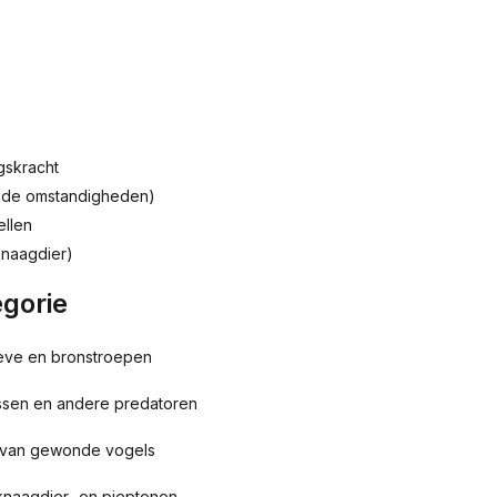
gskracht
ude omstandigheden)
ellen
 knaagdier)
egorie
eve en bronstroepen
sen en andere predatoren
en van gewonde vogels
naagdier- en pieptonen