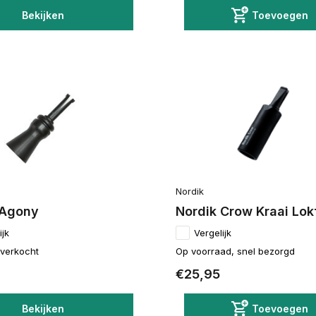
Bekijken
Toevoegen
Nordik
 Agony
Nordik Crow Kraai Lokf
ijk
Vergelijk
itverkocht
Op voorraad, snel bezorgd
€25,95
Bekijken
Toevoegen