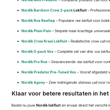
Nordik Barrborn Crow 2-pack
Lokfluit
– Profession
Nordik Roe Reefiep
– Populaire
ree lokfluit
voor bokke
Nordik Plain Pain
– Simpele maar krachtige
universele 
Nordik Crow Kraai Lokfluit
– Realistische
crow call
vo
Nordik 3-pack Vos
– Complete set van drie
vos lokflu
Nordik Pro Roe
– Geavanceerde
ree-lokfluit
voor cont
Nordik Predator Pre-Tuned Vos
– Vooraf afgesteld v
Nordik Agony
– Zeer indringende
distress call
voor ro
Klaar voor betere resultaten in het
Bestel nu jouw
Nordik lokfluit
en ervaar direct het verschil 