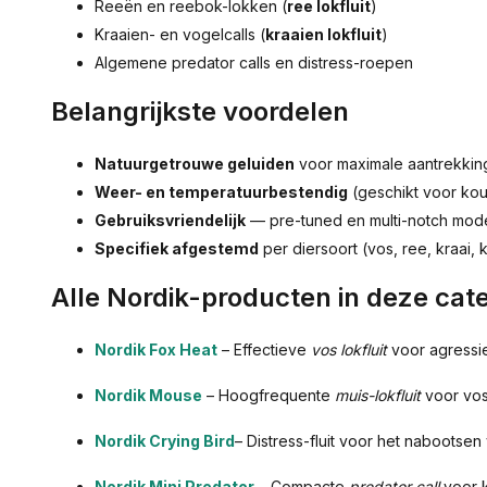
Reeën en reebok-lokken (
ree lokfluit
)
Kraaien- en vogelcalls (
kraaien lokfluit
)
Algemene predator calls en distress-roepen
Belangrijkste voordelen
Natuurgetrouwe geluiden
voor maximale aantrekkin
Weer- en temperatuurbestendig
(geschikt voor ko
Gebruiksvriendelijk
— pre-tuned en multi-notch mod
Specifiek afgestemd
per diersoort (vos, ree, kraai,
Alle Nordik-producten in deze cat
Nordik Fox Heat
– Effectieve
vos lokfluit
voor agressi
Nordik Mouse
– Hoogfrequente
muis-lokfluit
voor vos
Nordik Crying Bird
– Distress-fluit voor het naboots
Nordik Mini Predator
– Compacte
predator call
voor k