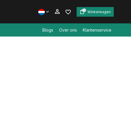
0
Winkelwagen
Blogs
Over ons
Klantenservice
Account aanmaken
Account aanmaken