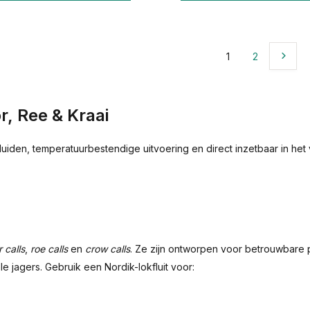
1
2
r, Ree & Kraai
iden, temperatuurbestendige uitvoering en direct inzetbaar in het v
 calls
,
roe calls
en
crow calls
. Ze zijn ontworpen voor betrouwbare 
 jagers. Gebruik een Nordik-lokfluit voor: