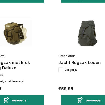
rts
Greenlands
ugzak met kruk
Jacht Rugzak Loden
g Deluxe
Vergelijk
ijk
ad, snel bezorgd
5
€59,95
Toevoegen
Toevoegen