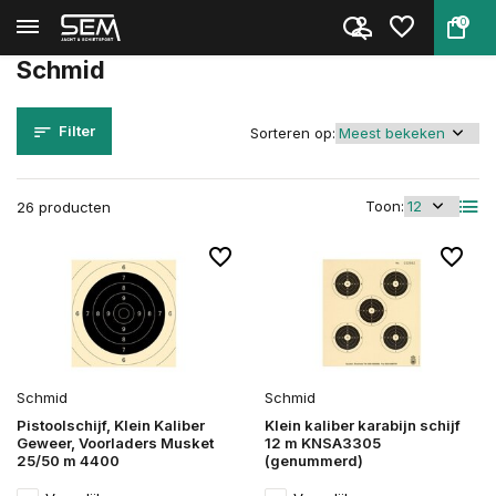
0
Terug
Home
Merken
Schmid
Schmid
Filter
Sorteren op:
Toon:
26 producten
Schmid
Schmid
Pistoolschijf, Klein Kaliber
Klein kaliber karabijn schijf
Geweer, Voorladers Musket
12 m KNSA3305
25/50 m 4400
(genummerd)