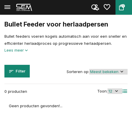
0
Terug
Home
Herladen
Herlaadpersen & Toebehoren
Toebehoren & Onderdelen
Bullet Feeder
Bullet Feeder voor herlaadpersen
Bullet feeders voeren kogels automatisch aan voor een sneller en
efficiënter herlaadproces op progressieve herlaadpersen.
Lees meer
Filter
Sorteren op:
Toon:
0 producten
Geen producten gevonden!...