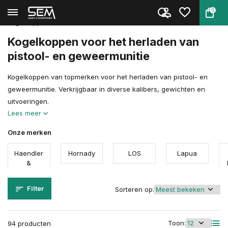
0
Terug
Home
Herladen
Herlaadcomponenten
Kogelkoppen
Kogelkoppen voor het herladen van
pistool- en geweermunitie
Kogelkoppen van topmerken voor het herladen van pistool- en
geweermunitie. Verkrijgbaar in diverse kalibers, gewichten en
uitvoeringen.
Lees meer
Onze merken
Haendler
Hornady
LOS
Lapua
&
Natermann
Filter
Sorteren op:
Toon:
94 producten