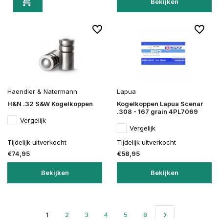
Bekijken
Haendler & Natermann
Lapua
H&N .32 S&W Kogelkoppen
Kogelkoppen Lapua Scenar
.308 - 167 grain 4PL7069
Vergelijk
Vergelijk
Tijdelijk uitverkocht
Tijdelijk uitverkocht
€74,95
€58,95
Bekijken
Bekijken
1
2
3
4
5
8