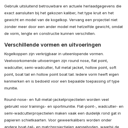
Gebruik uitsluitend betrouwbare en actuele herlaadgegevens die
exact aansluiten bij het gekozen kaliber, het type kruit en het
gewicht en model van de kogelkop. Vervang een projectiel niet
zonder meer door een ander model met hetzelfde gewicht, omdat
de vorm, lengte en constructie kunnen verschillen.
Verschillende vormen en uitvoeringen
Kogelkoppen zijn verkrijgbaar in uiteenlopende vormen.
Veelvoorkomende uitvoeringen zijn round nose, flat point,
wadcutter, semi-wadcutter, full metal jacket, hollow point, soft
point, boat tail en hollow point boat tail. Iedere vorm heeft eigen
kenmerken en is bedoeld voor een bepaalde toepassing of type
munitie.
Round-nose- en full-metal-jacketprojectielen worden veel
gebruikt voor trainings- en sportmunitie. Flat-point-, wadcutter- en
semi-wadcutterprojectielen maken vaak een duidelijk rond gat in
papieren schietkaarten. Voor geweerkalibers worden onder
andere boat-tail- en matchprojectielen aangeboden, waarbij de