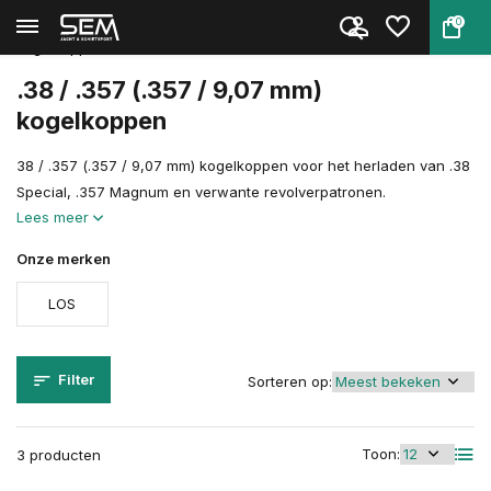
0
Terug
Home
Herladen
Herlaadcomponenten
Kogelkoppen
.38 / .357
.38 / .357 (.357 / 9,07 mm)
kogelkoppen
38 / .357 (.357 / 9,07 mm) kogelkoppen voor het herladen van .38
Special, .357 Magnum en verwante revolverpatronen.
Lees meer
Onze merken
LOS
Filter
Sorteren op:
Toon:
3 producten