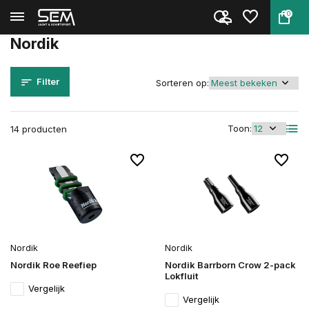
0
Terug
Home
Merken
Nordik
Nordik
Filter
Sorteren op:
Toon:
14 producten
Nordik
Nordik
Nordik Roe Reefiep
Nordik Barrborn Crow 2-pack
Lokfluit
Vergelijk
Vergelijk