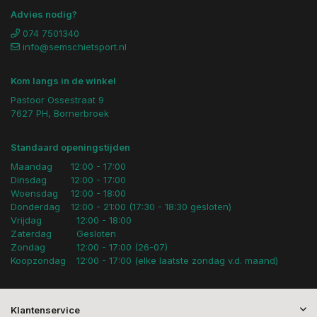
Advies nodig?
074 7501340
info@semschietsport.nl
Kom langs in de winkel
Pastoor Ossestraat 9
7627 PH, Bornerbroek
Standaard openingstijden
Maandag
12:00 - 17:00
Dinsdag
12:00 - 17:00
Woensdag
12:00 - 18:00
Donderdag
12:00 - 21:00 (17:30 - 18:30 gesloten)
Vrijdag
12:00 - 18:00
Zaterdag
Gesloten
Zondag
12:00 - 17:00 (26-07)
Koopzondag
12:00 - 17:00 (elke laatste zondag v.d. maand)
Klantenservice