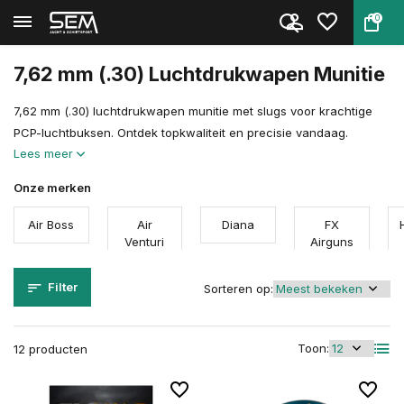
0
Terug
Home
Munitie
Luchtdrukwapen munitie
Kaliber
7.62 mm / .30
7,62 mm (.30) Luchtdrukwapen Munitie
7,62 mm (.30) luchtdrukwapen munitie met slugs voor krachtige
PCP-luchtbuksen. Ontdek topkwaliteit en precisie vandaag.
Lees meer
Onze merken
Air Boss
Air
Diana
FX
Venturi
Airguns
Filter
Sorteren op:
Toon:
12 producten