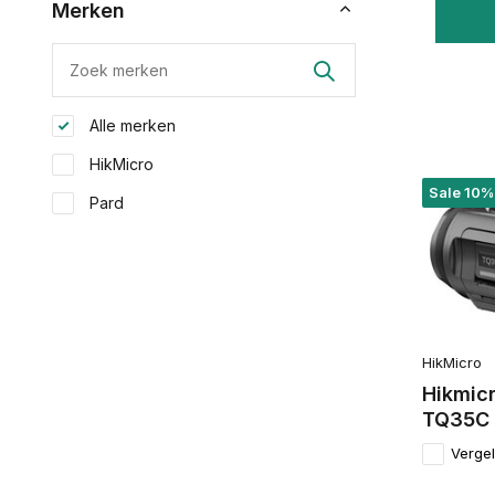
Merken
Alle merken
HikMicro
Sale 10%
Pard
HikMicro
Hikmic
TQ35C 
Vergel