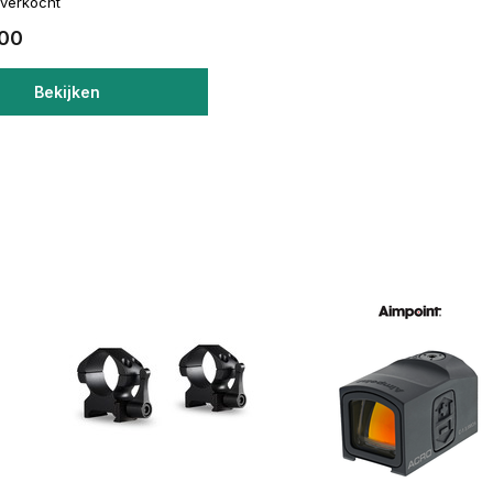
itverkocht
,00
Bekijken