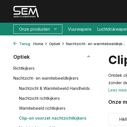
Onze producten
Vuurwapens
Luchtdrukwape
Terug
Home
Optiek
Nachtzicht- en warmtebeeldkijk...
Cli
Optiek
Richtkijkers
Ontdek cl
Nachtzicht- en warmtebeeldkijkers
zonder de
Nachtzicht & Warmtebeeld Handhelds
Lees mee
Nachtzicht richtkijkers
Onze m
Warmtebeeld richtkijkers
Clip-on voorzet nachtzichtkijkers
Hik