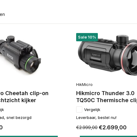
ten
Sale 10%
HikMicro
o Cheetah clip-on
Hikmicro Thunder 3.0
htzicht kijker
TQ50C Thermische cli
ijk
Vergelijk
ad, snel bezorgd
Leverbaar, bestel nu!
0
€2.699,00
€2.999,00