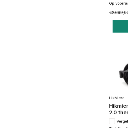
Op voorra
€2.699,0
HikMicro
Hikmic
2.0 the
Vergel