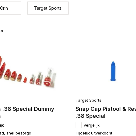
 Crin
Target Sports
ten
Target Sports
in .38 Special Dummy
Snap Cap Pistool & Re
n
.38 Special
ijk
Vergelijk
ad, snel bezorgd
Tijdelijk uitverkocht