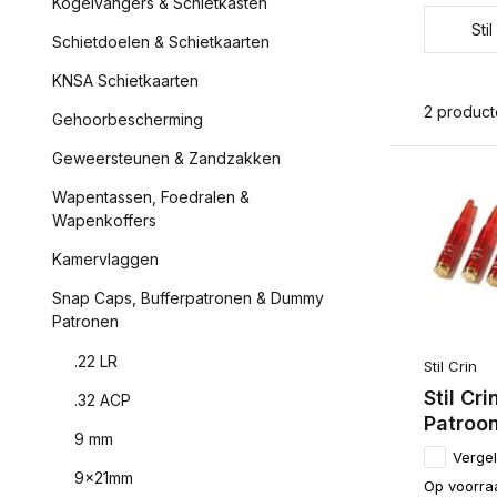
Kogelvangers & Schietkasten
Stil
Schietdoelen & Schietkaarten
KNSA Schietkaarten
2 produc
Gehoorbescherming
Geweersteunen & Zandzakken
Wapentassen, Foedralen &
Wapenkoffers
Kamervlaggen
Snap Caps, Bufferpatronen & Dummy
Patronen
.22 LR
Stil Crin
Stil Cr
.32 ACP
Patroo
9 mm
Vergel
9x21mm
Op voorra