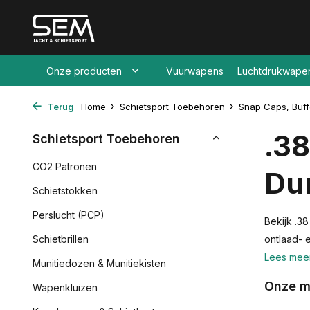
Onze producten
Vuurwapens
Luchtdrukwape
Terug
Home
Schietsport Toebehoren
Snap Caps, Buff
.38
Schietsport Toebehoren
CO2 Patronen
Du
Schietstokken
Perslucht (PCP)
Bekijk .3
Schietbrillen
ontlaad- 
Lees mee
Munitiedozen & Munitiekisten
Onze m
Wapenkluizen