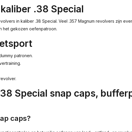
 kaliber .38 Special
olvers in kaliber .38 Special. Veel .357 Magnum revolvers zijn even
an het gekozen oefenpatroon.
etsport
 dummy patronen.
ertraining.
revolver.
.38 Special snap caps, buff
nap caps?