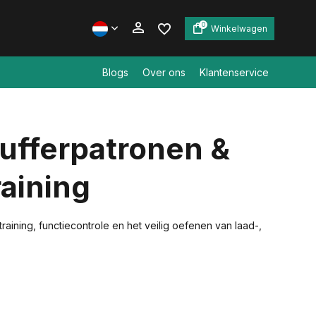
0
Winkelwagen
Blogs
Over ons
Klantenservice
Account aanmaken
Bufferpatronen &
Account aanmaken
aining
ining, functiecontrole en het veilig oefenen van laad-,