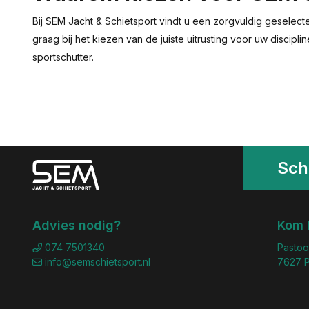
Bij SEM Jacht & Schietsport vindt u een zorgvuldig geselect
graag bij het kiezen van de juiste uitrusting voor uw discip
sportschutter.
Schr
Advies nodig?
Kom 
074 7501340
Pastoo
info@semschietsport.nl
7627 P