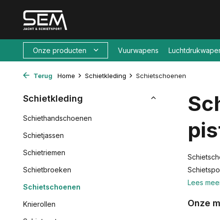
Onze producten
Vuurwapens
Luchtdrukwape
Terug
Home
Schietkleding
Schietschoenen
Sc
Schietkleding
Schiethandschoenen
pis
Schietjassen
Schietriemen
Schietsch
Schietbroeken
Schietspo
Lees mee
Schietschoenen
Onze m
Knierollen