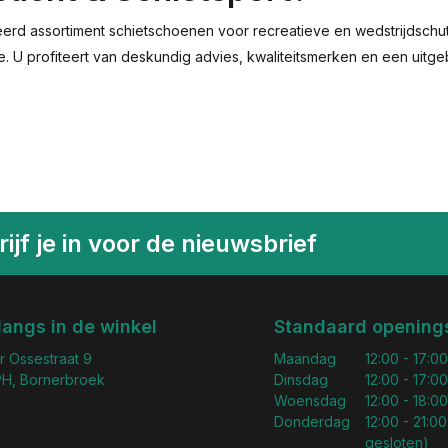
eerd assortiment schietschoenen voor recreatieve en wedstrijdschutt
line. U profiteert van deskundig advies, kwaliteitsmerken en een uit
ijf je in voor de nieuwsbrief
langs in de winkel
Standaard openings
r Ossestraat 9
Maandag
12:00 - 17:00
H, Bornerbroek
Dinsdag
12:00 - 17:00
Woensdag
12:00 - 18:00
Donderdag
12:00 - 21:00
gesloten)