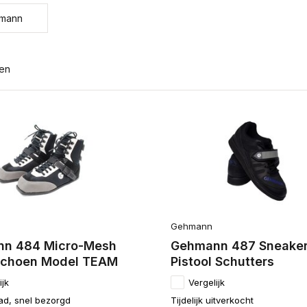
mann
ten
Gehmann
n 484 Micro-Mesh
Gehmann 487 Sneake
schoen Model TEAM
Pistool Schutters
ijk
Vergelijk
ad, snel bezorgd
Tijdelijk uitverkocht