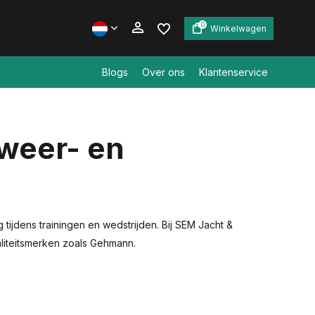
0
Winkelwagen
Blogs
Over ons
Klantenservice
Account aanmaken
weer- en
Account aanmaken
ijdens trainingen en wedstrijden. Bij SEM Jacht &
aliteitsmerken zoals Gehmann.