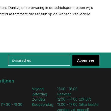
ers. Dankzij onze ervaring in de schietsport helpen wij u
gebreid assortiment dat aansluit op de wensen van iedere
Abonneer
tijden
Vrijdag
12:00 - 18:00
Zaterdag
Gesloten
Zondag
12:00 - 17:00 (26-07)
 (17:30 - 18:30
Koopzondag
12:00 - 17:00 (elke laatste
zondag v.d. maand)