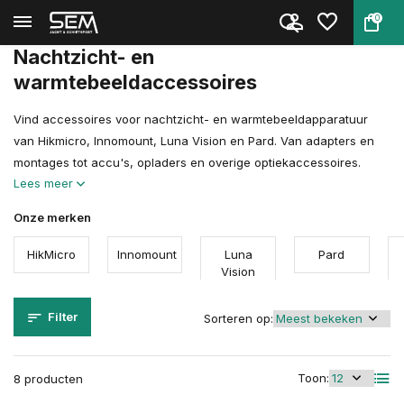
0
Terug
Home
Optiek
Nachtzicht- en warmtebeeldacce...
Nachtzicht- en
warmtebeeldaccessoires
Vind accessoires voor nachtzicht- en warmtebeeldapparatuur
van Hikmicro, Innomount, Luna Vision en Pard. Van adapters en
montages tot accu's, opladers en overige optiekaccessoires.
Lees meer
Onze merken
HikMicro
Innomount
Luna
Pard
Vision
Filter
Sorteren op:
Toon:
8 producten