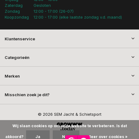
Zaterdag
Gesloten
Zondag
12:00 - 17:00 (26-07)
Koopzondag
12:00 - 17:00 (elke laatste zondag v.d. maand)
Klantenservice
Categorieën
Merken
Misschien zoek je dit?
© 2026 SEM Jacht & Schietsport
Wij slaan cookies op om onze website te verbeteren. Is dat
akkoord?
Ja
Nee
Meer over cookies »