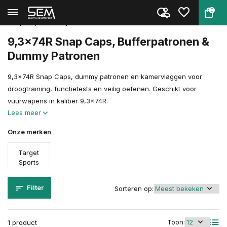
0
Terug
Home
Schietsport Toebehoren
Snap Caps, Bufferpatronen & Du...
9,3x74R
9,3x74R Snap Caps, Bufferpatronen &
Dummy Patronen
9,3x74R Snap Caps, dummy patronen en kamervlaggen voor
droogtraining, functietests en veilig oefenen. Geschikt voor
vuurwapens in kaliber 9,3x74R.
Lees meer
Onze merken
Target
Sports
Filter
Sorteren op:
Toon:
1 product