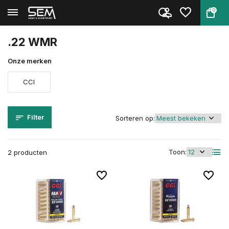
0
Terug
Home
Munitie
Vuurwapen munitie
Kaliber
.22 WMR
.22 WMR
Onze merken
CCI
Filter
Sorteren op:
Toon:
2 producten