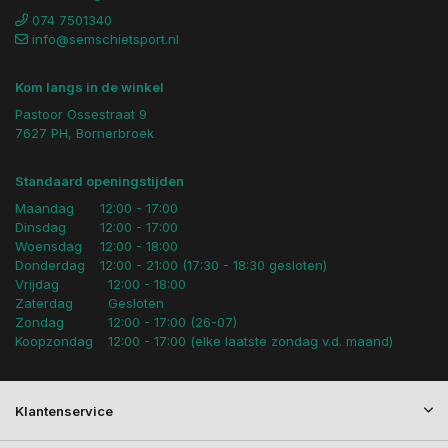
074 7501340
info@semschietsport.nl
Kom langs in de winkel
Pastoor Ossestraat 9
7627 PH, Bornerbroek
Standaard openingstijden
Maandag
12:00 - 17:00
Dinsdag
12:00 - 17:00
Woensdag
12:00 - 18:00
Donderdag
12:00 - 21:00 (17:30 - 18:30 gesloten)
Vrijdag
12:00 - 18:00
Zaterdag
Gesloten
Zondag
12:00 - 17:00 (26-07)
Koopzondag
12:00 - 17:00 (elke laatste zondag v.d. maand)
Klantenservice