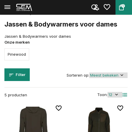
0
Terug
Home
Kleding
Kleding
Dames
Jassen & Bodywarmers
Jassen & Bodywarmers voor dames
Jassen & Bodywarmers voor dames
Onze merken
Pinewood
Filter
Sorteren op:
Toon:
5 producten