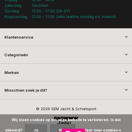
Zaterdag
Gesloten
Zondag
12:00 - 17:00 (26-07)
Koopzondag
12:00 - 17:00 (elke laatste zondag v.d. maand)
Klantenservice
Categorieën
Merken
Misschien zoek je dit?
© 2026 SEM Jacht & Schietsport
Wij slaan cookies op om onze website te verbeteren. Is dat
akkoord?
Ja
Nee
Meer over cookies »