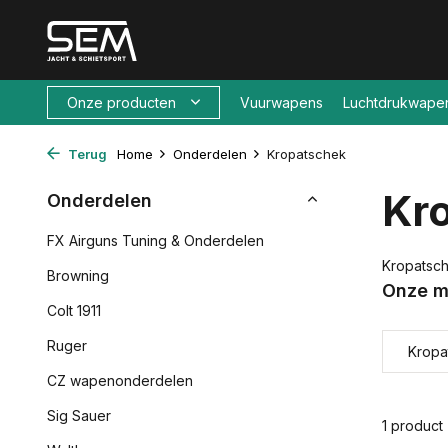
Onze producten
Vuurwapens
Luchtdrukwape
Terug
Home
Onderdelen
Kropatschek
Kr
Onderdelen
FX Airguns Tuning & Onderdelen
Kropatsc
Browning
Onze m
Colt 1911
Ruger
Kropa
CZ wapenonderdelen
Sig Sauer
1 product