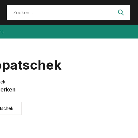
ns
opatschek
hek
erken
tschek