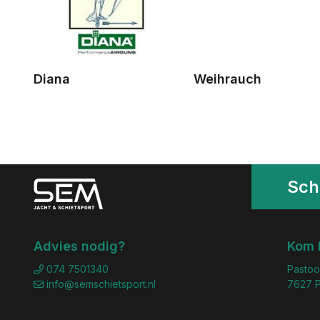
Diana
Weihrauch
Schr
Advies nodig?
Kom 
074 7501340
Pastoo
info@semschietsport.nl
7627 P