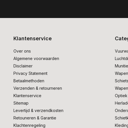
Klantenservice
Cate
Over ons
Vuurw
Algemene voorwaarden
Lucht
Disclaimer
Muniti
Privacy Statement
Wapen
Betaalmethoden
Schiet
Verzenden & retourneren
Wapen
Klantenservice
Optiek
Sitemap
Herlad
Levertijd & verzendkosten
Onder
Retouneren & Garantie
Schiet
Klachtenregeling
Kledin