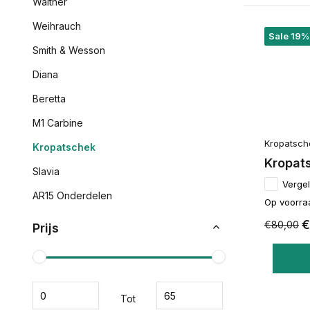
Walther
Weihrauch
Sale 19%
Smith & Wesson
Diana
Beretta
M1 Carbine
Kropatsch
Kropatschek
Kropat
Slavia
Vergel
AR15 Onderdelen
Op voorra
€
€80,00
Prijs
Tot