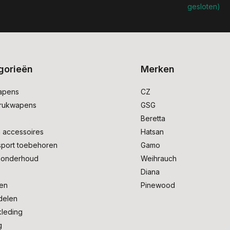
gesloten)
gorieën
Merken
apens
CZ
drukwapens
GSG
e
Beretta
 accessoires
Hatsan
sport toebehoren
Gamo
onderhoud
Weihrauch
Diana
en
Pinewood
delen
kleding
g