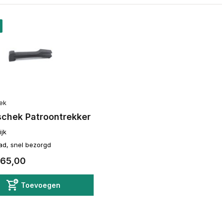
ek
schek Patroontrekker
ijk
ad, snel bezorgd
65,00
Toevoegen