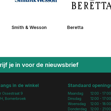
Smith & Wesson
Beretta
ijf je in voor de nieuwsbrief
langs in de winkel
Standaard openings
r Ossestraat 9
Maandag
12:00 - 17:00
H, Bornerbroek
Dinsdag
12:00 - 17:00
Woensdag
12:00 - 18:00
Donderdag
12:00 - 21:00