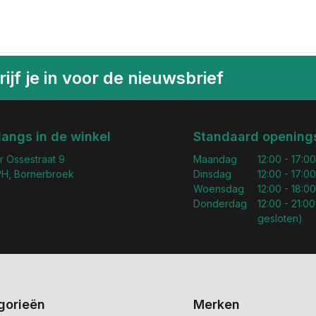
ijf je in voor de nieuwsbrief
langs in de winkel
Standaard openings
r Ossestraat 9
Maandag
12:00 - 17:00
H, Bornerbroek
Dinsdag
12:00 - 17:00
Woensdag
12:00 - 18:00
Donderdag
12:00 - 21:00
gesloten)
gorieën
Merken