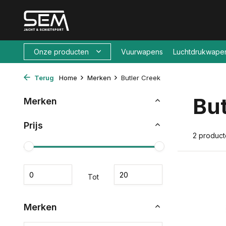
Onze producten
Vuurwapens
Luchtdrukwape
Terug
Home
Merken
Butler Creek
But
Merken
Prijs
2 produc
Tot
Merken