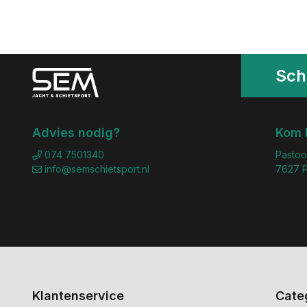
Schr
Advies nodig?
Kom 
074 7501340
Pastoo
info@semschietsport.nl
7627 P
Klantenservice
Cate