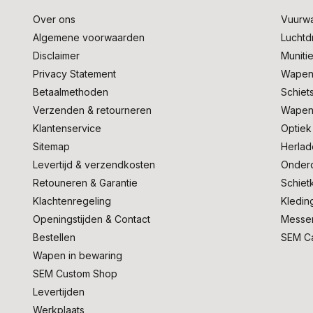
Over ons
Vuurw
Algemene voorwaarden
Lucht
Disclaimer
Muniti
Privacy Statement
Wapen
Betaalmethoden
Schiet
Verzenden & retourneren
Wapen
Klantenservice
Optiek
Sitemap
Herlad
Levertijd & verzendkosten
Onder
Retouneren & Garantie
Schiet
Klachtenregeling
Kledin
Openingstijden & Contact
Messe
Bestellen
SEM C
Wapen in bewaring
SEM Custom Shop
Levertijden
Werkplaats