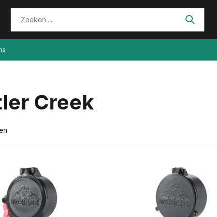
ns
ler Creek
ten