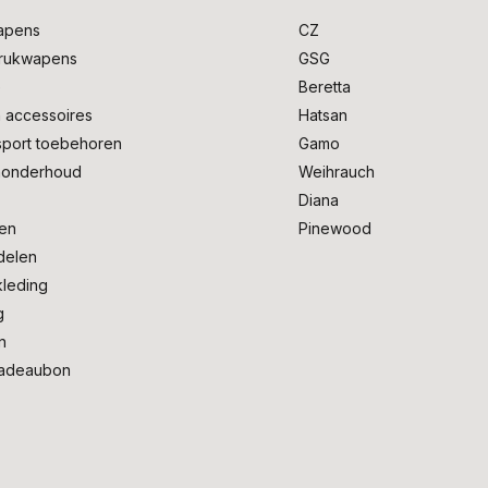
apens
CZ
drukwapens
GSG
e
Beretta
 accessoires
Hatsan
sport toebehoren
Gamo
onderhoud
Weihrauch
Diana
en
Pinewood
delen
kleding
g
n
adeaubon