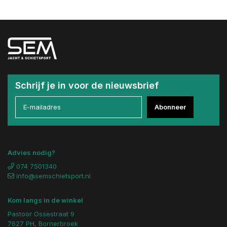
Schrijf je in voor de nieuwsbrief
Abonneer
Advies nodig?
074 7501340
info@semschietsport.nl
Kom langs in de winkel
Pastoor Ossestraat 9
7627 PH, Bornerbroek