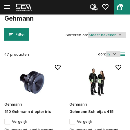
0
Terug
Home
Merken
Gehmann
Gehmann
Filter
Sorteren op:
Toon:
47 producten
Gehmann
Gehmann
510 Gehmann diopter iris
Gehmann Schietjas 415
Vergelijk
Vergelijk
Op voorraad, snel bezorgd
Op voorraad, snel bezorgd