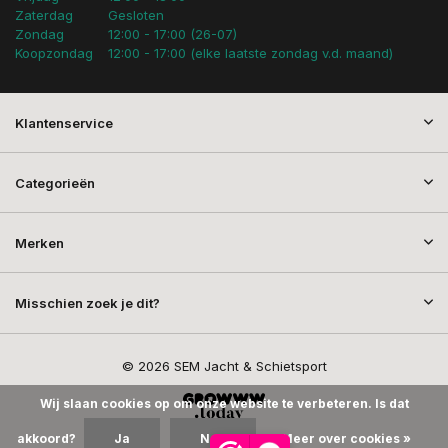
Zaterdag
Gesloten
Zondag
12:00 - 17:00 (26-07)
Koopzondag
12:00 - 17:00 (elke laatste zondag v.d. maand)
Klantenservice
Categorieën
Merken
Misschien zoek je dit?
© 2026 SEM Jacht & Schietsport
Wij slaan cookies op om onze website te verbeteren. Is dat
akkoord?
Ja
Nee
Meer over cookies »