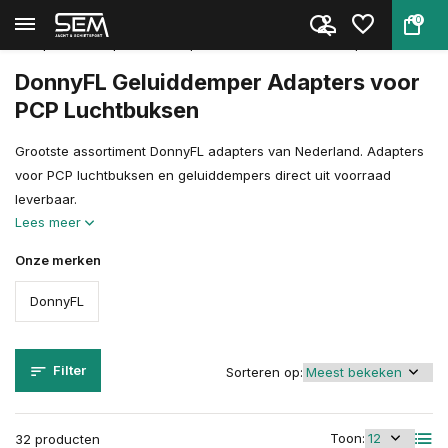
0
Terug
Home
Wapen Accessoires
Dempers & Adapters
Adapters voor Luchtbuks Demper...
DonnyFL Geluiddemper Adapters voor
PCP Luchtbuksen
Grootste assortiment DonnyFL adapters van Nederland. Adapters
voor PCP luchtbuksen en geluiddempers direct uit voorraad
leverbaar.
Lees meer
Onze merken
DonnyFL
Filter
Sorteren op:
Toon:
32 producten