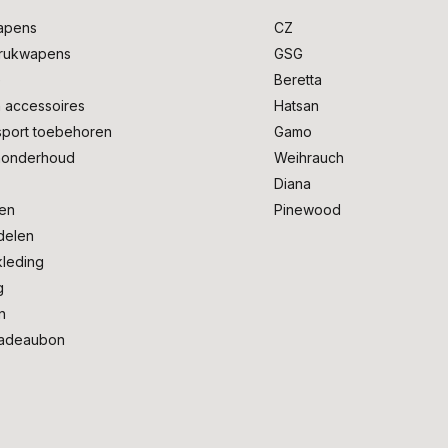
apens
CZ
drukwapens
GSG
e
Beretta
 accessoires
Hatsan
sport toebehoren
Gamo
onderhoud
Weihrauch
Diana
en
Pinewood
delen
kleding
g
n
adeaubon