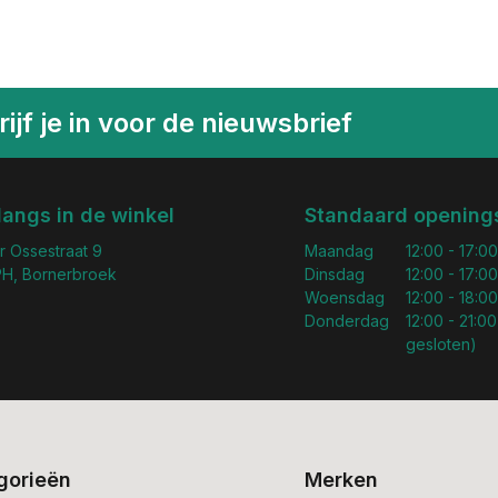
ijf je in voor de nieuwsbrief
langs in de winkel
Standaard openings
r Ossestraat 9
Maandag
12:00 - 17:00
H, Bornerbroek
Dinsdag
12:00 - 17:00
Woensdag
12:00 - 18:00
Donderdag
12:00 - 21:00
gesloten)
gorieën
Merken