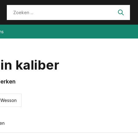
ns
in kaliber
erken
& Wesson
ten