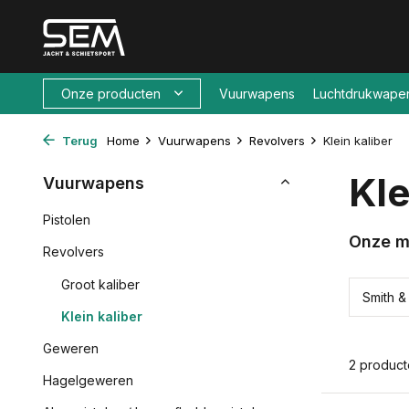
Onze producten
Vuurwapens
Luchtdrukwape
Terug
Home
Vuurwapens
Revolvers
Klein kaliber
Kle
Vuurwapens
Pistolen
Onze m
Revolvers
Groot kaliber
Smith 
Klein kaliber
Geweren
2 produc
Hagelgeweren