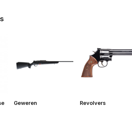
ns
se
Geweren
Revolvers