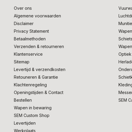
Over ons
Vuurw
Algemene voorwaarden
Lucht
Disclaimer
Muniti
Privacy Statement
Wapen
Betaalmethoden
Schiet
Verzenden & retourneren
Wapen
Klantenservice
Optiek
Sitemap
Herlad
Levertijd & verzendkosten
Onder
Retouneren & Garantie
Schiet
Klachtenregeling
Kledin
Openingstijden & Contact
Messe
Bestellen
SEM C
Wapen in bewaring
SEM Custom Shop
Levertijden
Werkplaats