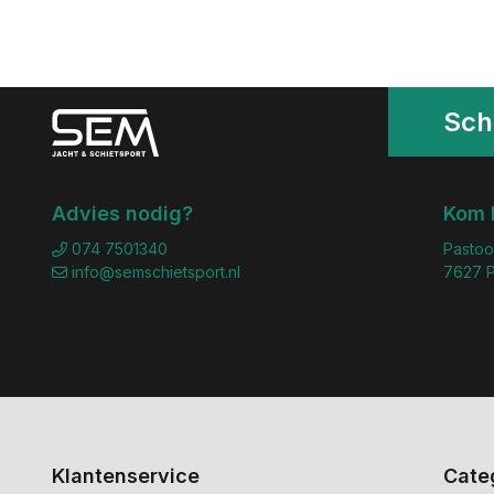
Schr
Advies nodig?
Kom 
074 7501340
Pastoo
info@semschietsport.nl
7627 P
Klantenservice
Cate