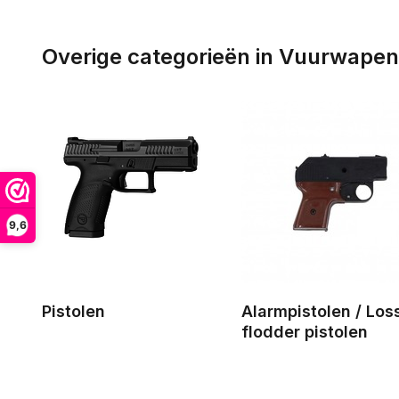
Overige categorieën in Vuurwape
9,6
Pistolen
Alarmpistolen / Los
flodder pistolen