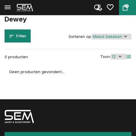
0
Terug
Home
Merken
Dewey
Dewey
Filter
Sorteren op:
Toon:
0 producten
Geen producten gevonden!...