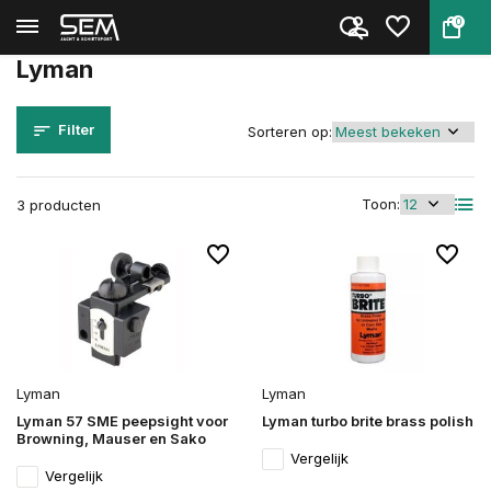
0
Terug
Home
Merken
Lyman
Lyman
Filter
Sorteren op:
Toon:
3 producten
Lyman
Lyman
Lyman 57 SME peepsight voor
Lyman turbo brite brass polish
Browning, Mauser en Sako
Vergelijk
Vergelijk