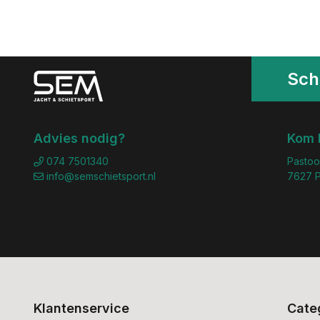
Schr
Advies nodig?
Kom 
074 7501340
Pastoo
info@semschietsport.nl
7627 P
Klantenservice
Cate