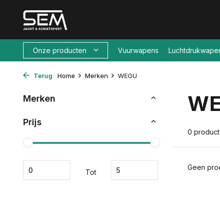
Onze producten
Vuurwapens
Luchtdrukwape
Terug
Home
Merken
WEGU
W
Merken
Prijs
0 produc
Geen prod
Tot