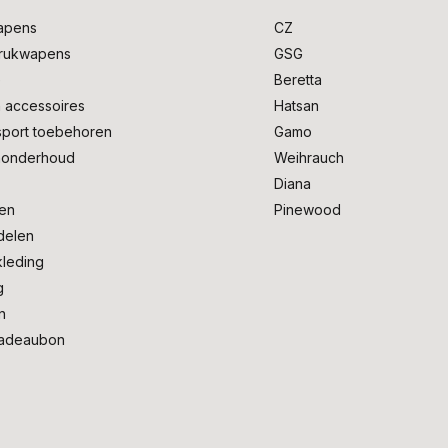
apens
CZ
drukwapens
GSG
e
Beretta
 accessoires
Hatsan
sport toebehoren
Gamo
onderhoud
Weihrauch
Diana
en
Pinewood
delen
kleding
g
n
adeaubon