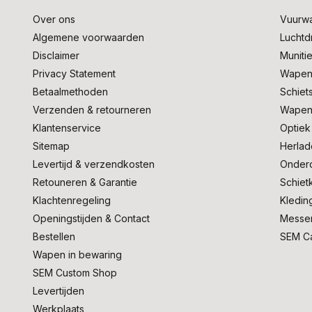
Over ons
Vuurw
Algemene voorwaarden
Lucht
Disclaimer
Muniti
Privacy Statement
Wapen
Betaalmethoden
Schiet
Verzenden & retourneren
Wapen
Klantenservice
Optiek
Sitemap
Herlad
Levertijd & verzendkosten
Onder
Retouneren & Garantie
Schiet
Klachtenregeling
Kledin
Openingstijden & Contact
Messe
Bestellen
SEM C
Wapen in bewaring
SEM Custom Shop
Levertijden
Werkplaats