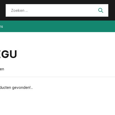
ns
EGU
ten
ucten gevonden!...