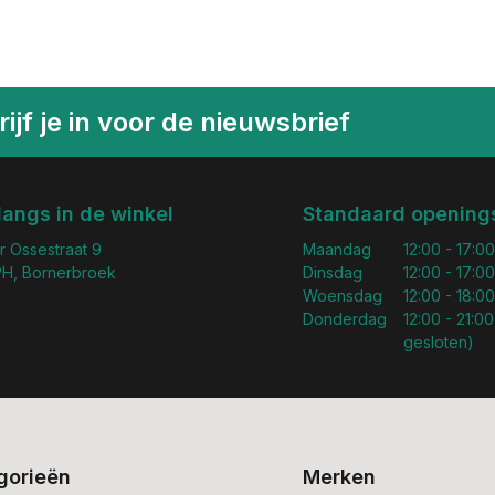
ijf je in voor de nieuwsbrief
langs in de winkel
Standaard openings
r Ossestraat 9
Maandag
12:00 - 17:00
H, Bornerbroek
Dinsdag
12:00 - 17:00
Woensdag
12:00 - 18:00
Donderdag
12:00 - 21:00
gesloten)
gorieën
Merken