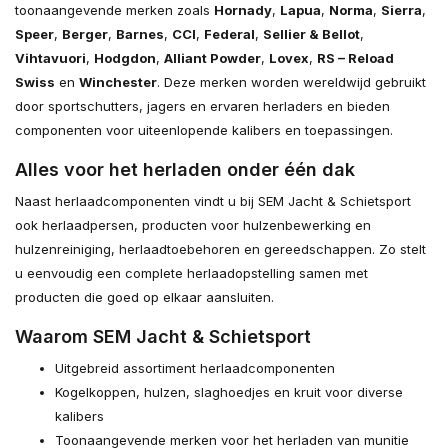
toonaangevende merken zoals
Hornady
,
Lapua
,
Norma
,
Sierra
,
Speer
,
Berger
,
Barnes
,
CCI
,
Federal
,
Sellier & Bellot
,
Vihtavuori
,
Hodgdon
,
Alliant Powder
,
Lovex
,
RS – Reload
Swiss
en
Winchester
. Deze merken worden wereldwijd gebruikt
door sportschutters, jagers en ervaren herladers en bieden
componenten voor uiteenlopende kalibers en toepassingen.
Alles voor het herladen onder één dak
Naast herlaadcomponenten vindt u bij SEM Jacht & Schietsport
ook herlaadpersen, producten voor hulzenbewerking en
hulzenreiniging, herlaadtoebehoren en gereedschappen. Zo stelt
u eenvoudig een complete herlaadopstelling samen met
producten die goed op elkaar aansluiten.
Waarom SEM Jacht & Schietsport
Uitgebreid assortiment herlaadcomponenten
Kogelkoppen, hulzen, slaghoedjes en kruit voor diverse
kalibers
Toonaangevende merken voor het herladen van munitie