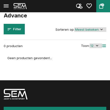
0
Terug
Home
Merken
Advance
Advance
Filter
Sorteren op:
Toon:
0 producten
Geen producten gevonden!...