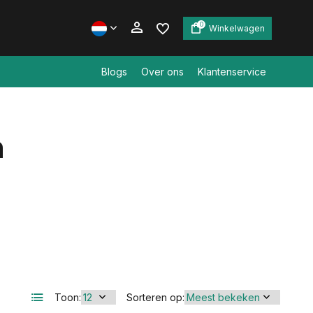
0
Winkelwagen
Blogs
Over ons
Klantenservice
Account aanmaken
n
Account aanmaken
Toon:
Sorteren op: