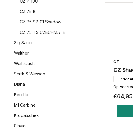
CZ P-10C
CZ 75 B
CZ 75 SP-01 Shadow
CZ 75 TS CZECHMATE
Sig Sauer
Walther
CZ
Weihrauch
CZ Sha
Smith & Wesson
Vergel
Diana
Op voorra
Beretta
€64,95
M1 Carbine
Kropatschek
Slavia