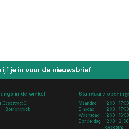
ijf je in voor de nieuwsbrief
langs in de winkel
Standaard openings
r Ossestraat 9
Maandag
12:00 - 17:00
H, Bornerbroek
Dinsdag
12:00 - 17:00
Woensdag
12:00 - 18:00
Donderdag
12:00 - 21:00
gesloten)