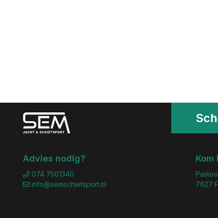
Schr
Advies nodig?
Kom 
074 7501340
Pastoo
info@semschietsport.nl
7627 P