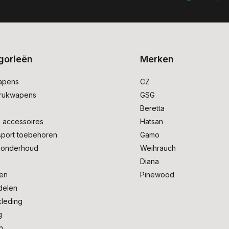
gorieën
Merken
apens
CZ
drukwapens
GSG
e
Beretta
 accessoires
Hatsan
sport toebehoren
Gamo
onderhoud
Weihrauch
Diana
en
Pinewood
delen
kleding
g
n