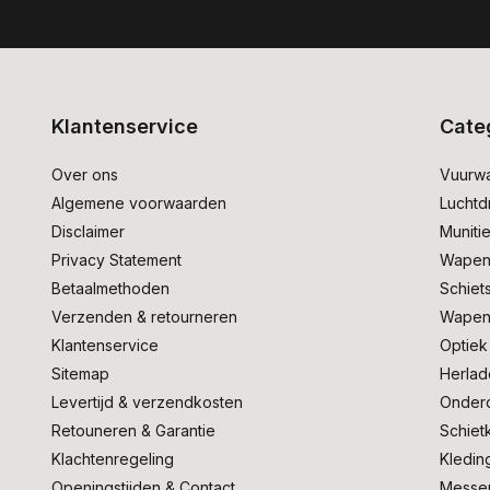
Klantenservice
Cate
Over ons
Vuurw
Algemene voorwaarden
Lucht
Disclaimer
Muniti
Privacy Statement
Wapen
Betaalmethoden
Schiet
Verzenden & retourneren
Wapen
Klantenservice
Optiek
Sitemap
Herlad
Levertijd & verzendkosten
Onder
Retouneren & Garantie
Schiet
Klachtenregeling
Kledin
Openingstijden & Contact
Messe