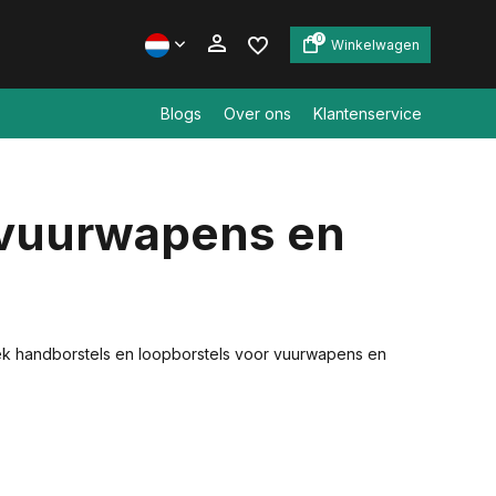
0
Winkelwagen
Blogs
Over ons
Klantenservice
Account aanmaken
 vuurwapens en
Account aanmaken
ntdek handborstels en loopborstels voor vuurwapens en