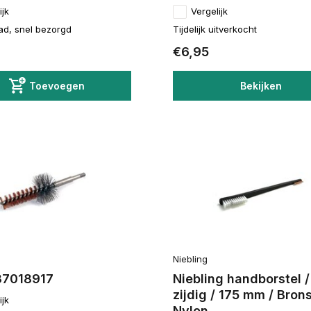
ijk
Vergelijk
ad, snel bezorgd
Tijdelijk uitverkocht
€6,95
Toevoegen
Bekijken
Niebling
7018917
Niebling handborstel /
zijdig / 175 mm / Brons
ijk
Nylon