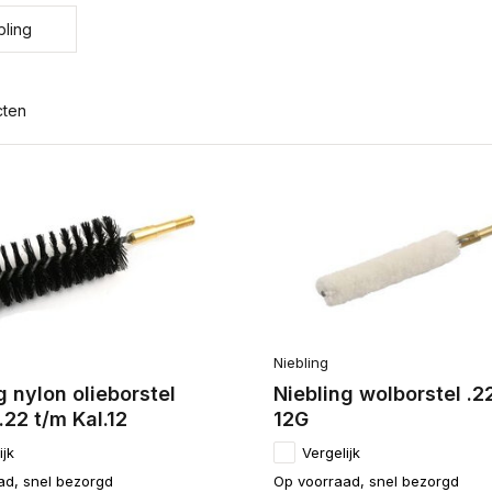
bling
cten
Niebling
g nylon olieborstel
Niebling wolborstel .2
 .22 t/m Kal.12
12G
ijk
Vergelijk
ad, snel bezorgd
Op voorraad, snel bezorgd