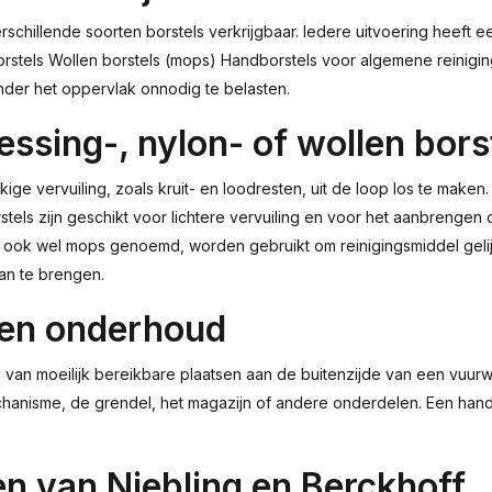
hillende soorten borstels verkrijgbaar. Iedere uitvoering heeft ee
borstels Wollen borstels (mops) Handborstels voor algemene reinigi
der het oppervlak onnodig te belasten.
ssing-, nylon- of wollen bors
e vervuiling, zoals kruit- en loodresten, uit de loop los te maken.
tels zijn geschikt voor lichtere vervuiling en voor het aanbrengen
, ook wel mops genoemd, worden gebruikt om reinigingsmiddel geli
an te brengen.
een onderhoud
en van moeilijk bereikbare plaatsen aan de buitenzijde van een vuu
chanisme, de grendel, het magazijn of andere onderdelen. Een hand
n van Niebling en Berckhoff