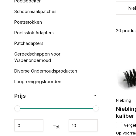
Poetsdoeken
Nie
Schoonmaakpatches
Poetsstokken
20 produ
Poetsstok Adapters
Patchadapters
Gereedschappen voor
Wapenonderhoud
Diverse Onderhoudsproducten
Loopreinigingskoorden
Prijs
Niebling
Nieblin
kaliber
Vergel
Tot
Op voorra