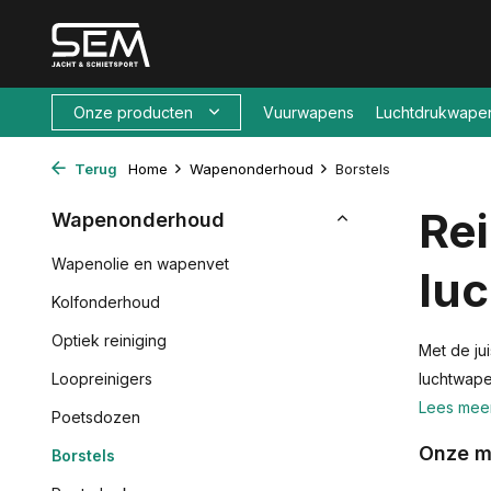
Onze producten
Vuurwapens
Luchtdrukwape
Terug
Home
Wapenonderhoud
Borstels
Re
Wapenonderhoud
Wapenolie en wapenvet
lu
Kolfonderhoud
Optiek reiniging
Met de jui
Loopreinigers
luchtwape
Lees mee
Poetsdozen
Onze m
Borstels