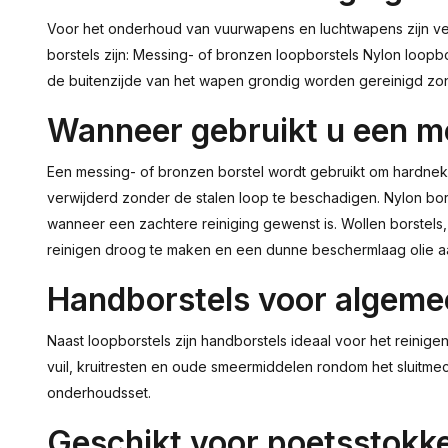
Voor het onderhoud van vuurwapens en luchtwapens zijn versc
borstels zijn: Messing- of bronzen loopborstels Nylon loop
de buitenzijde van het wapen grondig worden gereinigd zon
Wanneer gebruikt u een me
Een messing- of bronzen borstel wordt gebruikt om hardnekkig
verwijderd zonder de stalen loop te beschadigen. Nylon bors
wanneer een zachtere reiniging gewenst is. Wollen borstels
reinigen droog te maken en een dunne beschermlaag olie a
Handborstels voor algem
Naast loopborstels zijn handborstels ideaal voor het reinig
vuil, kruitresten en oude smeermiddelen rondom het sluitme
onderhoudsset.
Geschikt voor poetsstokke