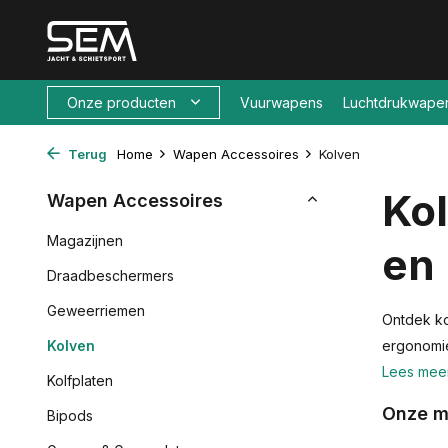
Onze producten
Vuurwapens
Luchtdrukwape
Terug
Home
Wapen Accessoires
Kolven
Ko
Wapen Accessoires
Magazijnen
en
Draadbeschermers
Geweerriemen
Ontdek ko
Kolven
ergonomie,
Lees mee
Kolfplaten
Onze m
Bipods