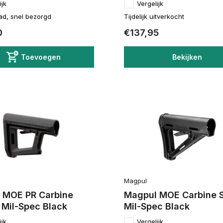
ijk
Vergelijk
ad, snel bezorgd
Tijdelijk uitverkocht
0
€137,95
Toevoegen
Bekijken
Magpul
 MOE PR Carbine
Magpul MOE Carbine S
 Mil-Spec Black
Mil-Spec Black
ijk
Vergelijk