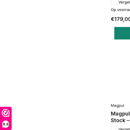
Vergel
Op voorra
€179,0
Magpul
Magpul
Stock –
9,6
Vergel