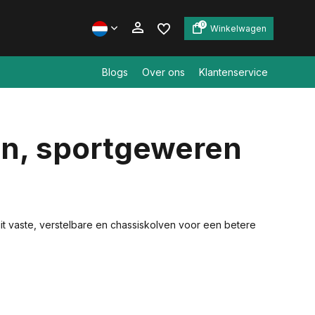
0
Winkelwagen
Blogs
Over ons
Klantenservice
Account aanmaken
en, sportgeweren
Account aanmaken
t vaste, verstelbare en chassiskolven voor een betere