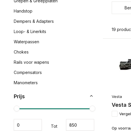
Grepen & Greepplaten
Ber
Handstop
Dempers & Adapters
19 produc
Loop- & Linerkits
Waterpassen
Chokes
Rails voor wapens
Compensators
Manometers
Prijs
Vesta
Vesta S
Vergel
Tot
Op voorra