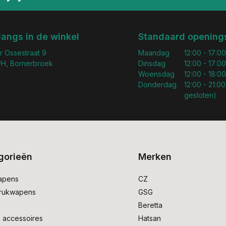
langs in de winkel
Standaard openings
r Ossestraat 9
Maandag
12:00 - 17:00
H, Bornerbroek
Dinsdag
12:00 - 17:00
Woensdag
12:00 - 18:00
Donderdag
12:00 - 21:00
gesloten)
gorieën
Merken
apens
CZ
drukwapens
GSG
e
Beretta
 accessoires
Hatsan