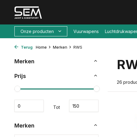
Onze producten
Vuurwapens
Luchtdrukwape
Terug
Home
Merken
RWS
R
Merken
Prijs
26 produ
Tot
Merken