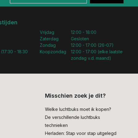
tijden
Vrijdag
12:00 - 18:00
Zaterdag
Gesloten
Zondag
12:00 - 17:00 (26-07)
 (17:30 - 18:30
Koopzondag
12:00 - 17:00 (elke laatste
zondag v.d. maand)
Misschien zoek je dit?
Welke luchtbuks moet ik kopen?
De verschillende luchtbuks
technieken
Herladen: Stap voor stap uitgelegd