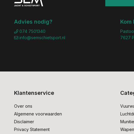
Advies nodig?
Kom 
074 7501340
Pastoo
info@semschietsport.nl
7627 P
Klantenservice
Cate
Over ons
Vuurw
Algemene voorwaarden
Lucht
Disclaimer
Muniti
Privacy Statement
Wapen