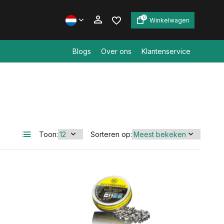
0
Winkelwagen
Blogs
Over ons
Klantenservice
Account aanmaken
Account aanmaken
Toon:
Sorteren op: