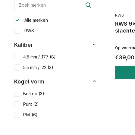
RWS
Alle merken
RWS 9x
slacht
RWS
Kaliber
Op voorra
€39,00
4.5 mm / .177
(8)
5.5 mm / .22
(3)
Kogel vorm
Bolkop
(3)
Punt
(2)
Plat
(6)