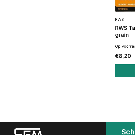
RWS
RWS Tar
grain
Op voorra
€8,20
Schr