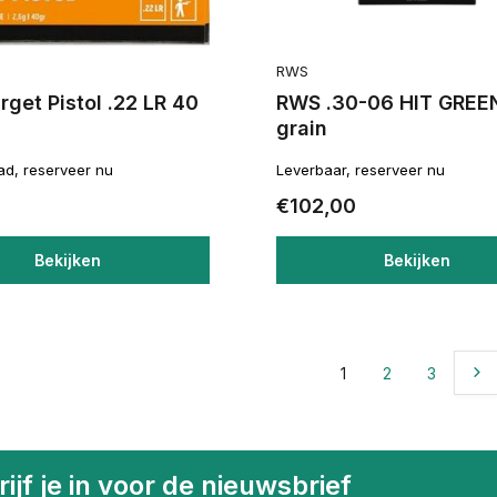
RWS
get Pistol .22 LR 40
RWS .30-06 HIT GREE
grain
ad, reserveer nu
Leverbaar, reserveer nu
€102,00
Bekijken
Bekijken
1
2
3
ijf je in voor de nieuwsbrief