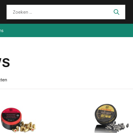
ns
WS
cten