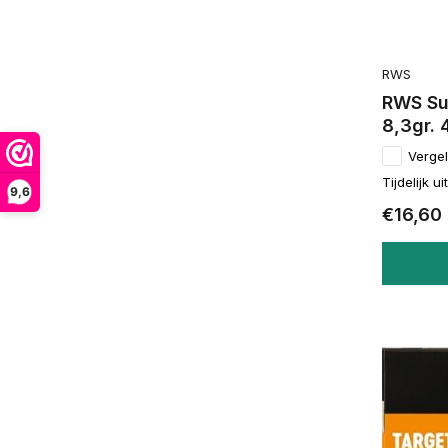
RWS
RWS Su
8,3gr. 
Vergel
Tijdelijk u
9,6
€16,60