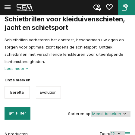
0
Terug
Home
Schietsport Toebehoren
Schietbrillen
Schietbrillen voor kleiduivenschieten,
jacht en schietsport
Schietbrillen verbeteren het contrast, beschermen uw ogen en
zorgen voor optimaal zicht tijdens de schietsport. Ontdek
schietbrillen met verschillende lenskleuren voor uiteenlopende
lichtomstandigheden.
Lees meer
Onze merken
Beretta
Evolution
Filter
Sorteren op:
Toon:
6 producten