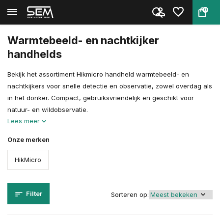
0
Terug
Home
Optiek
Nachtzicht- en warmtebeeldkijk...
Nachtzicht & Warmtebeeld Handh...
Warmtebeeld- en nachtkijker
handhelds
Bekijk het assortiment Hikmicro handheld warmtebeeld- en
nachtkijkers voor snelle detectie en observatie, zowel overdag als
in het donker. Compact, gebruiksvriendelijk en geschikt voor
natuur- en wildobservatie.
Lees meer
Onze merken
HikMicro
Filter
Sorteren op: