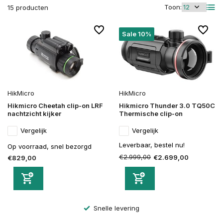
Toon:
15 producten
Sale 10%
HikMicro
HikMicro
Hikmicro Cheetah clip-on LRF
Hikmicro Thunder 3.0 TQ50C
nachtzicht kijker
Thermische clip-on
Vergelijk
Vergelijk
Leverbaar, bestel nu!
Op voorraad, snel bezorgd
€2.999,00
€2.699,00
€829,00
Altijd veilig bestellen en betalen