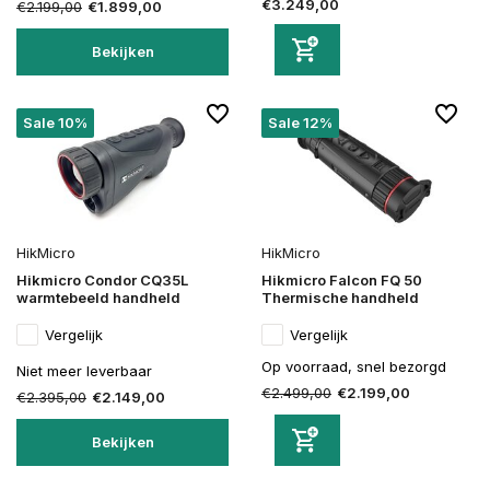
€3.249,00
€2.199,00
€1.899,00
Bekijken
Sale 10%
Sale 12%
HikMicro
HikMicro
Hikmicro Condor CQ35L
Hikmicro Falcon FQ 50
warmtebeeld handheld
Thermische handheld
Vergelijk
Vergelijk
Op voorraad, snel bezorgd
Niet meer leverbaar
€2.499,00
€2.199,00
€2.395,00
€2.149,00
Bekijken