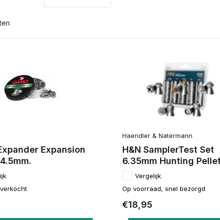
ten
Haendler & Natermann
xpander Expansion
H&N SamplerTest Set
 4.5mm.
6.35mm Hunting Pelle
ijk
Vergelijk
itverkocht
Op voorraad, snel bezorgd
€18,95