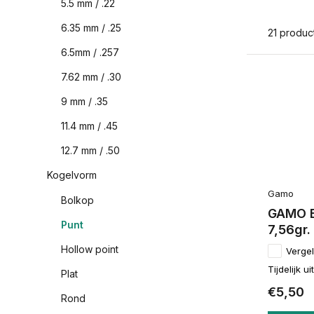
5.5 mm / .22
6.35 mm / .25
21 produc
6.5mm / .257
7.62 mm / .30
9 mm / .35
11.4 mm / .45
12.7 mm / .50
Kogelvorm
Gamo
Bolkop
GAMO E
Punt
7,56gr.
Hollow point
Vergel
Tijdelijk u
Plat
€5,50
Rond