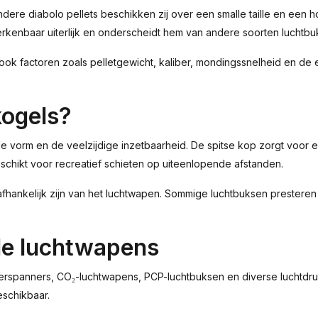
ndere diabolo pellets beschikken zij over een smalle taille en een h
rkenbaar uiterlijk en onderscheidt hem van andere soorten luchtbuk
ook factoren zoals pelletgewicht, kaliber, mondingssnelheid en de
kogels?
vorm en de veelzijdige inzetbaarheid. De spitse kop zorgt voor een
eschikt voor recreatief schieten op uiteenlopende afstanden.
s afhankelijk zijn van het luchtwapen. Sommige luchtbuksen prestere
de luchtwapens
derspanners, CO₂-luchtwapens, PCP-luchtbuksen en diverse luchtdruk
eschikbaar.