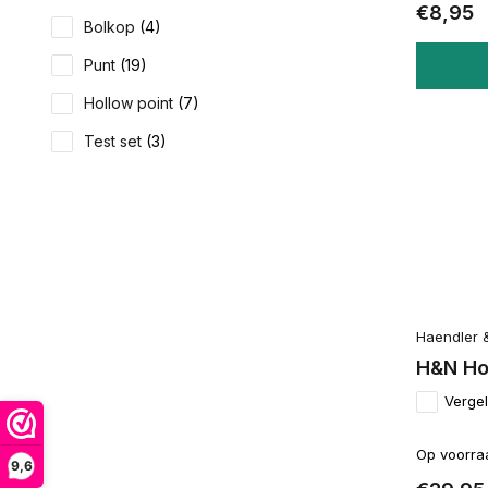
€8,95
Bolkop
(4)
Punt
(19)
Hollow point
(7)
Test set
(3)
Haendler 
H&N Hor
Vergel
Op voorra
9,6