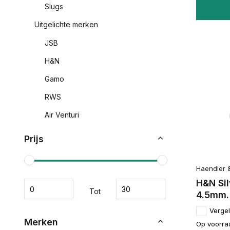
Slugs
Uitgelichte merken
JSB
H&N
Gamo
RWS
Air Venturi
Prijs
Haendler 
H&N Sil
Tot
4.5mm.
Vergel
Merken
Op voorra