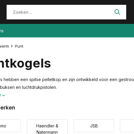
ns
lvorm
Punt
ntkogels
s hebben een spitse pelletkop en zijn ontwikkeld voor een gestrooml
tbuksen en luchtdrukpistolen.
r
erken
amo
Haendler &
JSB
Natermann