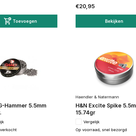
€20,95
Toevoegen
Bekijken
Haendler & Natermann
G-Hammer 5.5mm
H&N Excite Spike 5.5
.
15.74gr
ijk
Vergelijk
itverkocht
Op voorraad, snel bezorgd