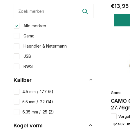
€13,95
Alle merken
Gamo
Haendler & Natermann
JSB
RWS
Kaliber
4.5 mm / .177
(5)
Gamo
GAMO 
5.5 mm / .22
(14)
27.76gr
6.35 mm / .25
(2)
Vergel
Tijdelijk u
Kogel vorm