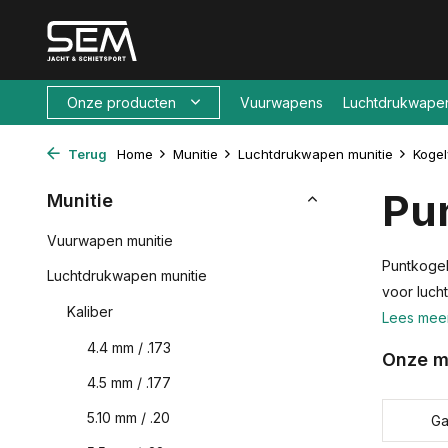
Onze producten
Vuurwapens
Luchtdrukwape
Terug
Home
Munitie
Luchtdrukwapen munitie
Koge
Pu
Munitie
Vuurwapen munitie
Puntkogel
Luchtdrukwapen munitie
voor luch
Kaliber
Lees mee
4.4 mm / .173
Onze m
4.5 mm / .177
5.10 mm / .20
G