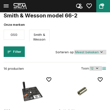
0
Terug
Home
Onderdelen
Smith & Wesson
Model 66-2
Smith & Wesson model 66-2
Onze merken
GSG
Smith &
Wesson
Filter
Sorteren op:
Toon:
14 producten