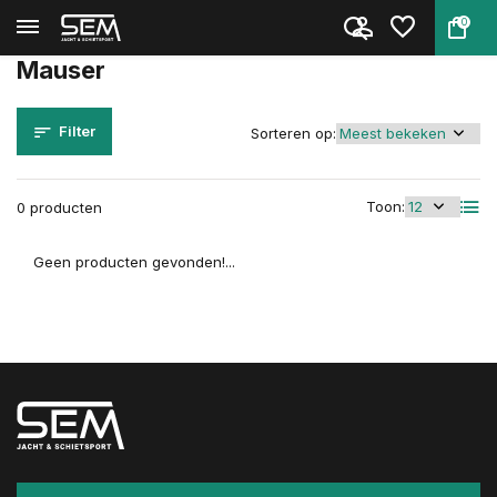
0
Terug
Home
Merken
Mauser
Mauser
Filter
Sorteren op:
Toon:
0 producten
Geen producten gevonden!...