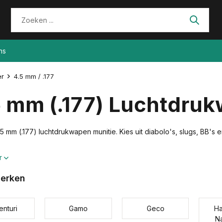
ns
er
4.5 mm / .177
5 mm (.177) Luchtdru
5 mm (.177) luchtdrukwapen munitie. Kies uit diabolo's, slugs, BB'
r
erken
enturi
Gamo
Geco
Ha
N