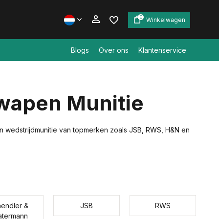
0
Winkelwagen
Blogs
Over ons
Klantenservice
Account aanmaken
kwapen Munitie
Account aanmaken
s en wedstrijdmunitie van topmerken zoals JSB, RWS, H&N en
endler &
JSB
RWS
atermann