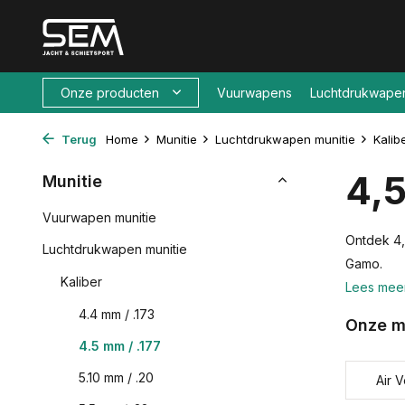
Onze producten
Vuurwapens
Luchtdrukwape
Terug
Home
Munitie
Luchtdrukwapen munitie
Kalib
4,
Munitie
Vuurwapen munitie
Ontdek 4,
Luchtdrukwapen munitie
Gamo.
Kaliber
Lees mee
4.4 mm / .173
Onze m
4.5 mm / .177
5.10 mm / .20
Air V