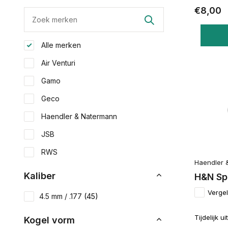
€8,00
Alle merken
Air Venturi
Gamo
Geco
Haendler & Natermann
JSB
RWS
Haendler 
Kaliber
H&N Spo
Vergel
4.5 mm / .177
(45)
Tijdelijk u
Kogel vorm