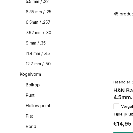
5.5 mm / .22
6.35 mm / .25
45 produ
6.5mm / .257
7.62 mm / .30
9 mm / .35
11.4 mm / .45
12.7 mm / .50
Kogelvorm
Haendler 
Bolkop
H&N Ba
Punt
4.5mm.
Hollow point
Vergel
Tijdelijk u
Plat
€14,95
Rond