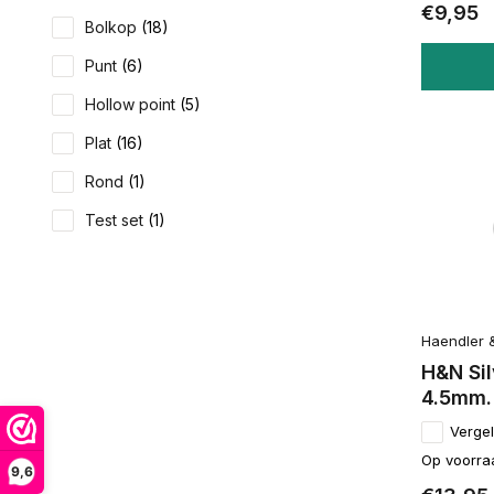
€9,95
Bolkop
(18)
Punt
(6)
Hollow point
(5)
Plat
(16)
Rond
(1)
Test set
(1)
Haendler 
H&N Sil
4.5mm.
Vergel
Op voorra
9,6