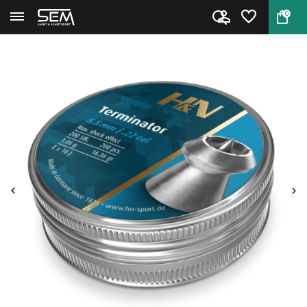
0
Back
Home
Terminator pellet by H&N